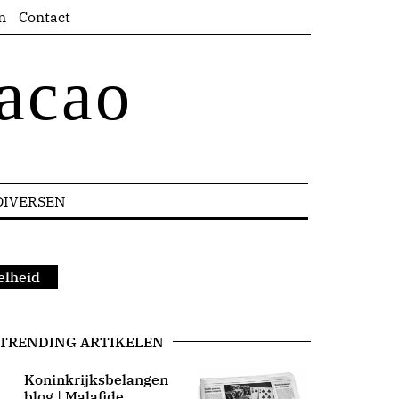
n
Contact
acao
DIVERSEN
elheid
TRENDING ARTIKELEN
Koninkrijksbelangen
blog | Malafide