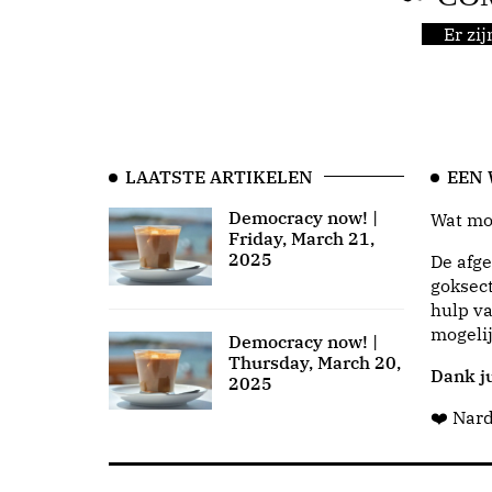
Er zi
LAATSTE ARTIKELEN
EEN
Democracy now! |
Wat moo
Friday, March 21,
2025
De afge
goksect
hulp va
mogeli
Democracy now! |
Thursday, March 20,
Dank ju
2025
❤️ Nar