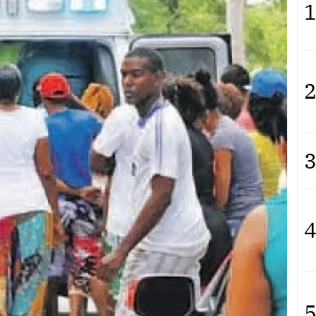
1
2
3
4
5