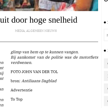
 uit door hoge snelheid
MEDIA
,
ALGEMEEN NIEUWS
glimp van hem op te kunnen vangen.
Bij aankomst van de politie was de motorfiets
en
verdwenen.
nt
FOTO JOHN VAN DER TOL
ij
nt
bron:
Antiliaans Dagblad
an
Advertentie
To Top
en
en