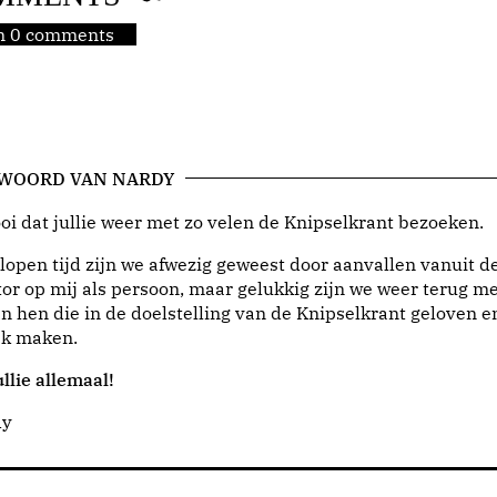
jn 0 comments
 WOORD VAN NARDY
i dat jullie weer met zo velen de Knipselkrant bezoeken.
lopen tijd zijn we afwezig geweest door aanvallen vanuit d
or op mij als persoon, maar gelukkig zijn we weer terug me
n hen die in de doelstelling van de Knipselkrant geloven e
jk maken.
llie allemaal!
dy