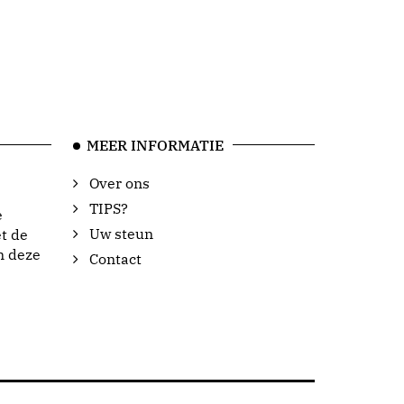
MEER INFORMATIE
Over ons
TIPS?
e
Uw steun
t de
n deze
Contact