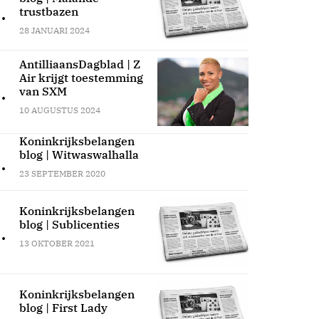
.
trustbazen
28 JANUARI 2024
AntilliaansDagblad | Z
Air krijgt toestemming
.
van SXM
10 AUGUSTUS 2024
Koninkrijksbelangen
blog | Witwaswalhalla
.
23 SEPTEMBER 2020
Koninkrijksbelangen
blog | Sublicenties
.
13 OKTOBER 2021
Koninkrijksbelangen
blog | First Lady
.