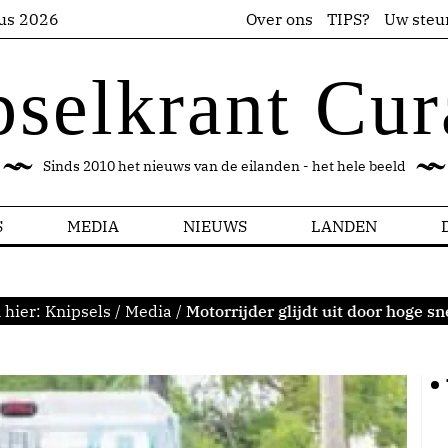
us 2026
Over ons
TIPS?
Uw steu
pselkrant Cur
Sinds 2010 het nieuws van de eilanden - het hele beeld
S
MEDIA
NIEUWS
LANDEN
 hier:
Knipsels
/
Media
/
Motorrijder glijdt uit door hoge sn