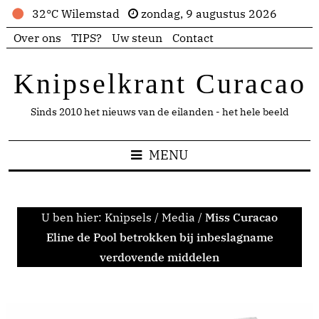
32°C Wilemstad
zondag, 9 augustus 2026
Over ons
TIPS?
Uw steun
Contact
Knipselkrant Curacao
Sinds 2010 het nieuws van de eilanden - het hele beeld
MENU
U ben hier:
Knipsels
/
Media
/
Miss Curacao
Eline de Pool betrokken bij inbeslagname
verdovende middelen