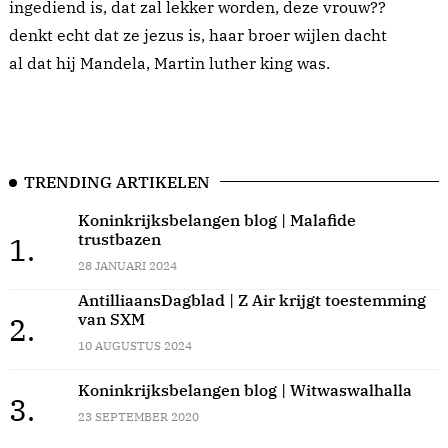
ingediend is, dat zal lekker worden, deze vrouw??
denkt echt dat ze jezus is, haar broer wijlen dacht
al dat hij Mandela, Martin luther king was.
TRENDING ARTIKELEN
Koninkrijksbelangen blog | Malafide
trustbazen
1.
28 JANUARI 2024
AntilliaansDagblad | Z Air krijgt toestemming
van SXM
2.
10 AUGUSTUS 2024
Koninkrijksbelangen blog | Witwaswalhalla
3.
23 SEPTEMBER 2020