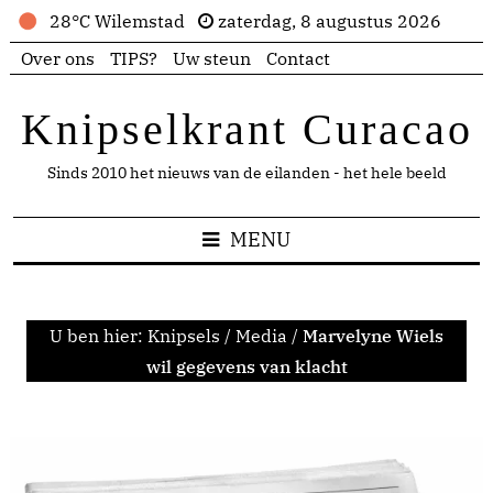
28°C Wilemstad
zaterdag, 8 augustus 2026
Over ons
TIPS?
Uw steun
Contact
Knipselkrant Curacao
Sinds 2010 het nieuws van de eilanden - het hele beeld
MENU
U ben hier:
Knipsels
/
Media
/
Marvelyne Wiels
wil gegevens van klacht