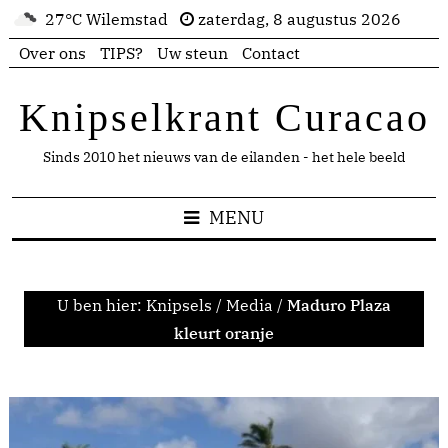
27°C Wilemstad
zaterdag, 8 augustus 2026
Over ons
TIPS?
Uw steun
Contact
Knipselkrant Curacao
Sinds 2010 het nieuws van de eilanden - het hele beeld
MENU
U ben hier:
Knipsels
/
Media
/
Maduro Plaza
kleurt oranje