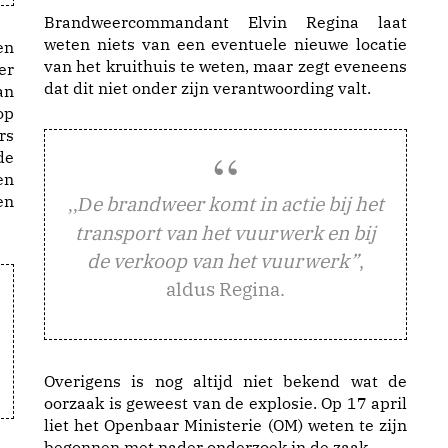
Brandweercommandant Elvin Regina laat
weten niets van een eventuele nieuwe locatie
en
van het kruithuis te weten, maar zegt eveneens
er
dat dit niet onder zijn verantwoording valt.
an
op
rs
de
en
en
e brandweer komt in actie bij het
,,D
transport van het vuurwerk en bij
de verkoop van het vuurwerk”
,
aldus Regina.
Overigens is nog altijd niet bekend wat de
oorzaak is geweest van de explosie. Op 17 april
liet het Openbaar Ministerie (OM) weten te zijn
begonnen met nader onderzoek in de zaak.