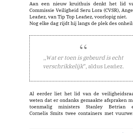
Aan een nieuw kruithuis denkt het lid v
Commissie Veiligheid Seru Lora (CVSR), Ange
Leañez, van Tip Top Leañez, voorlopig niet.
Nog elke dag rijdt hij langs de plek des onheil
at er toen is gebeurd is echt
,,W
verschrikkelijk
”, aldus Leañez.
Al eerder liet het lid van de veiligheidsra
weten dat er ondanks gemaakte afspraken m
toenmalig ministers Stanley Betrian 
Cornelis Smits twee containers met vuurwe