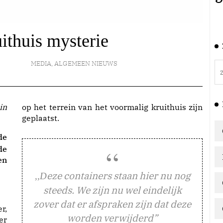
ithuis mysterie
MEDIA
,
ALGEMEEN NIEUWS
op het terrein van het voormalig kruithuis zijn
geplaatst.
de
de
en
eze containers staan hier nu nog
,,D
steeds. We zijn nu wel eindelijk
zover dat er afspraken zijn dat deze
r,
worden verwijderd”
er