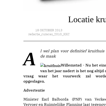
Locatie kru
18 OKTOBER 2013
redactie_curacao_2010_KKC
Al wel plan voor definitief kruithuis in
de maak
Willemstad - Nu het ein
van het jaar nadert is het nog altijd 
vraag waar het vuurwerk zal word
opgeslagen.
Advertentie
Minister Earl Balborda (PNP) van Verkee
Vervoer en Ruimtelijke Planning laat tegenov