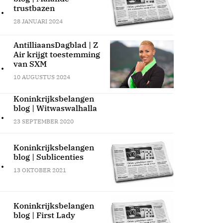
.
trustbazen
28 JANUARI 2024
AntilliaansDagblad | Z
Air krijgt toestemming
.
van SXM
10 AUGUSTUS 2024
Koninkrijksbelangen
blog | Witwaswalhalla
.
23 SEPTEMBER 2020
Koninkrijksbelangen
blog | Sublicenties
.
13 OKTOBER 2021
Koninkrijksbelangen
blog | First Lady
.