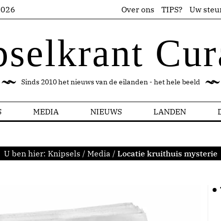
2026
Over ons
TIPS?
Uw steu
pselkrant Cur
Sinds 2010 het nieuws van de eilanden - het hele beeld
S
MEDIA
NIEUWS
LANDEN
U ben hier:
Knipsels
/
Media
/
Locatie kruithuis mysterie