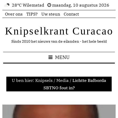
28°C Wilemstad
maandag, 10 augustus 2026
Over ons
TIPS?
Uw steun
Contact
Knipselkrant Curacao
Sinds 2010 het nieuws van de eilanden - het hele beeld
MENU
U ben hier:
Knipsels
/
Media
/
Lichtte Balborda
SBTNO fout in?