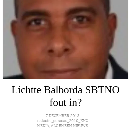
Lichtte Balborda SBTNO
fout in?
7 DECEMBER 2013
redactie_curacao_2010_KKC
MEDIA
,
ALGEMEEN NIEUWS