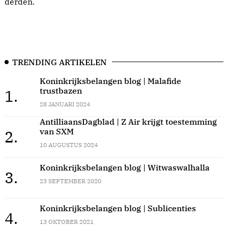
derden.
TRENDING ARTIKELEN
Koninkrijksbelangen blog | Malafide
trustbazen
1.
28 JANUARI 2024
AntilliaansDagblad | Z Air krijgt toestemming
van SXM
2.
10 AUGUSTUS 2024
Koninkrijksbelangen blog | Witwaswalhalla
3.
23 SEPTEMBER 2020
Koninkrijksbelangen blog | Sublicenties
4.
13 OKTOBER 2021