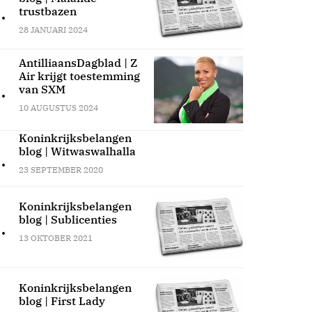
.
trustbazen
28 JANUARI 2024
AntilliaansDagblad | Z
Air krijgt toestemming
.
van SXM
10 AUGUSTUS 2024
Koninkrijksbelangen
blog | Witwaswalhalla
.
23 SEPTEMBER 2020
Koninkrijksbelangen
blog | Sublicenties
.
13 OKTOBER 2021
Koninkrijksbelangen
blog | First Lady
.