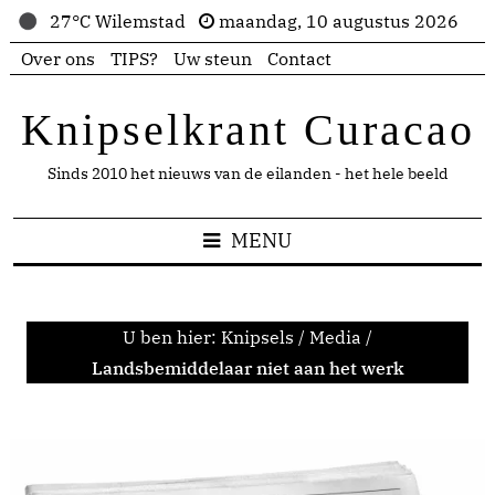
27°C Wilemstad
maandag, 10 augustus 2026
Over ons
TIPS?
Uw steun
Contact
Knipselkrant Curacao
Sinds 2010 het nieuws van de eilanden - het hele beeld
MENU
U ben hier:
Knipsels
/
Media
/
Landsbemiddelaar niet aan het werk