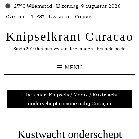
27°C Wilemstad
zondag, 9 augustus 2026
Over ons
TIPS?
Uw steun
Contact
Knipselkrant Curacao
Sinds 2010 het nieuws van de eilanden - het hele beeld
MENU
U ben hier:
Knipsels
/
Media
/
Kustwacht
onderschept cocaïne nabij Curaçao
Kustwacht onderschept