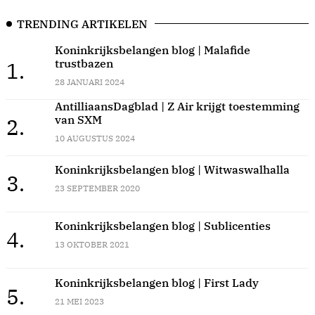
TRENDING ARTIKELEN
Koninkrijksbelangen blog | Malafide
trustbazen
1.
28 JANUARI 2024
AntilliaansDagblad | Z Air krijgt toestemming
van SXM
2.
10 AUGUSTUS 2024
Koninkrijksbelangen blog | Witwaswalhalla
3.
23 SEPTEMBER 2020
Koninkrijksbelangen blog | Sublicenties
4.
13 OKTOBER 2021
Koninkrijksbelangen blog | First Lady
5.
21 MEI 2023