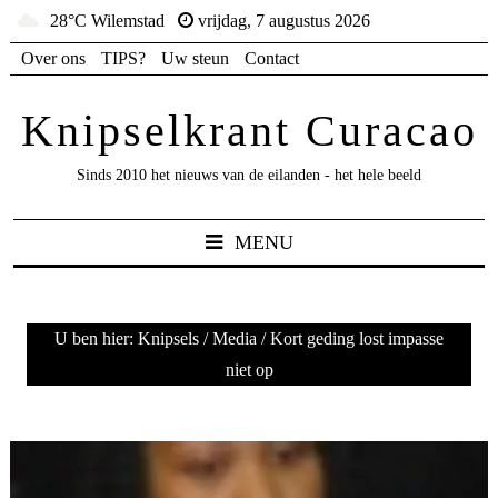
28°C Wilemstad
vrijdag, 7 augustus 2026
Over ons
TIPS?
Uw steun
Contact
Knipselkrant Curacao
Sinds 2010 het nieuws van de eilanden - het hele beeld
MENU
U ben hier:
Knipsels
/
Media
/
Kort geding lost impasse
niet op