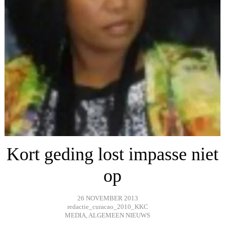
Kort geding lost impasse niet
op
26 NOVEMBER 2013
redactie_curacao_2010_KKC
MEDIA
,
ALGEMEEN NIEUWS