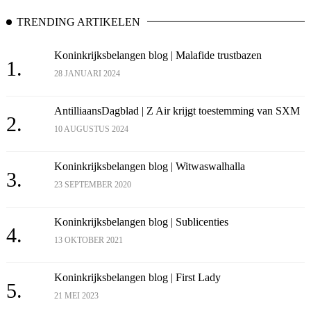
TRENDING ARTIKELEN
Koninkrijksbelangen blog | Malafide trustbazen
1.
28 JANUARI 2024
AntilliaansDagblad | Z Air krijgt toestemming van SXM
2.
10 AUGUSTUS 2024
Koninkrijksbelangen blog | Witwaswalhalla
3.
23 SEPTEMBER 2020
Koninkrijksbelangen blog | Sublicenties
4.
13 OKTOBER 2021
Koninkrijksbelangen blog | First Lady
5.
21 MEI 2023