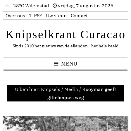
28°C Wilemstad
vrijdag, 7 augustus 2026
Over ons
TIPS?
Uw steun
Contact
Knipselkrant Curacao
Sinds 2010 het nieuws van de eilanden - het hele beeld
MENU
U ben hier:
Knipsels
/
Media
/
Kooyman geeft
giftcheques weg