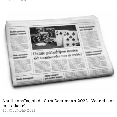
AntilliaansDagblad | Cura Doet maart 2022: ‘Voor elkaar,
met elkaar’
16 NOVEMBER 2021