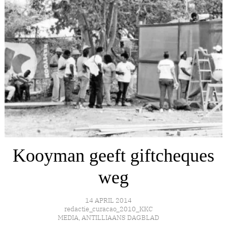
Kooyman geeft giftcheques
weg
14 APRIL 2014
redactie_curacao_2010_KKC
MEDIA
,
ANTILLIAANS DAGBLAD