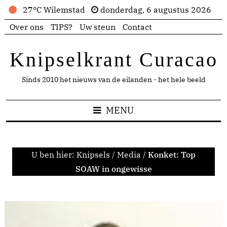
27°C Wilemstad
donderdag, 6 augustus 2026
Over ons
TIPS?
Uw steun
Contact
Knipselkrant Curacao
Sinds 2010 het nieuws van de eilanden - het hele beeld
MENU
U ben hier:
Knipsels
/
Media
/
Konket: Top
SOAW in ongewisse