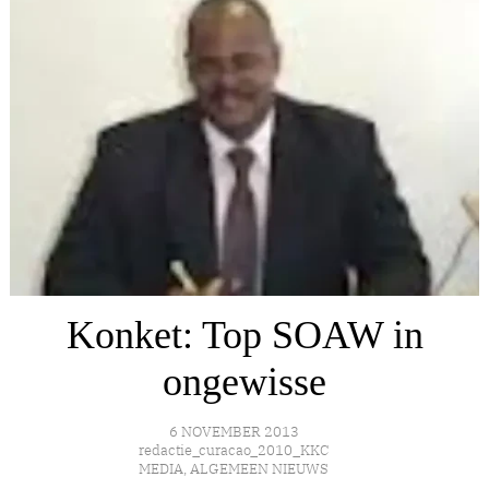
Konket: Top SOAW in
ongewisse
6 NOVEMBER 2013
redactie_curacao_2010_KKC
MEDIA
,
ALGEMEEN NIEUWS