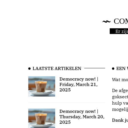
CO
Er zi
LAATSTE ARTIKELEN
EEN
Democracy now! |
Wat moo
Friday, March 21,
2025
De afge
goksect
hulp va
mogeli
Democracy now! |
Thursday, March 20,
Dank ju
2025