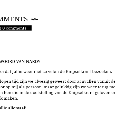
MMENTS
jn 0 comments
 WOORD VAN NARDY
i dat jullie weer met zo velen de Knipselkrant bezoeken.
lopen tijd zijn we afwezig geweest door aanvallen vanuit d
or op mij als persoon, maar gelukkig zijn we weer terug me
n hen die in de doelstelling van de Knipselkrant geloven e
jk maken.
llie allemaal!