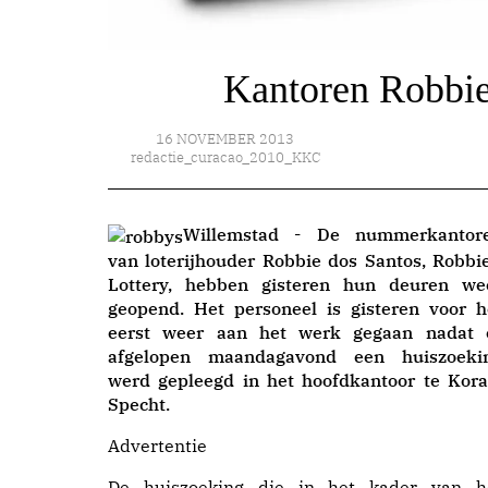
Kantoren Robbie
16 NOVEMBER 2013
redactie_curacao_2010_KKC
Willemstad - De nummerkantor
van loterijhouder Robbie dos Santos, Robbie
Lottery, hebben gisteren hun deuren we
geopend. Het personeel is gisteren voor h
eerst weer aan het werk gegaan nadat 
afgelopen maandagavond een huiszoeki
werd gepleegd in het hoofdkantoor te Kora
Specht.
Advertentie
De huiszoeking die in het kader van h