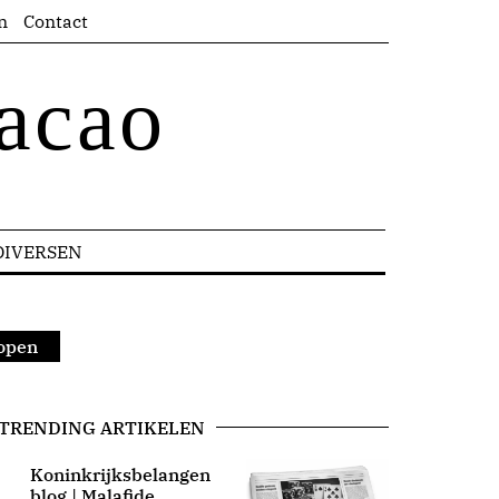
n
Contact
acao
DIVERSEN
 open
TRENDING ARTIKELEN
Koninkrijksbelangen
blog | Malafide