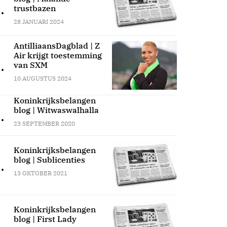
.
trustbazen
28 JANUARI 2024
AntilliaansDagblad | Z
Air krijgt toestemming
.
van SXM
10 AUGUSTUS 2024
Koninkrijksbelangen
blog | Witwaswalhalla
.
23 SEPTEMBER 2020
Koninkrijksbelangen
blog | Sublicenties
.
13 OKTOBER 2021
Koninkrijksbelangen
blog | First Lady
.