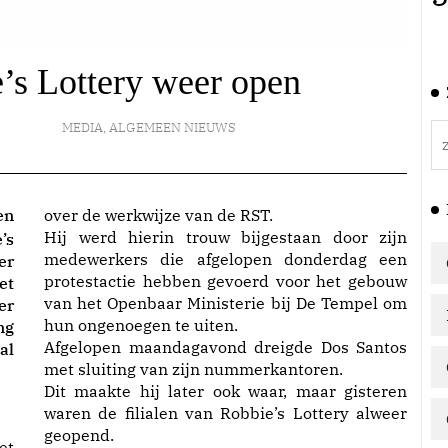
’s Lottery weer open
MEDIA
,
ALGEMEEN NIEUWS
en
over de werkwijze van de RST.
Hij werd hierin trouw bijgestaan door zijn
’s
medewerkers die afgelopen donderdag een
er
protestactie hebben gevoerd voor het gebouw
et
van het Openbaar Ministerie bij De Tempel om
er
hun ongenoegen te uiten.
ng
Afgelopen maandagavond dreigde Dos Santos
al
met sluiting van zijn nummerkantoren.
Dit maakte hij later ook waar, maar gisteren
waren de filialen van Robbie’s Lottery alweer
geopend.
et