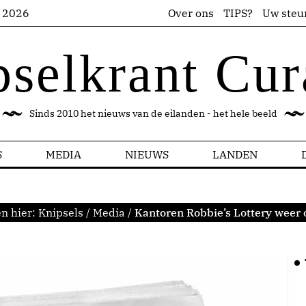
s 2026
Over ons
TIPS?
Uw steu
pselkrant Cur
Sinds 2010 het nieuws van de eilanden - het hele beeld
S
MEDIA
NIEUWS
LANDEN
n hier:
Knipsels
/
Media
/
Kantoren Robbie’s Lottery weer