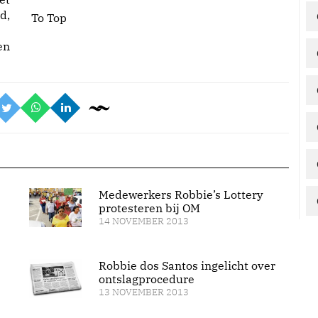
d,
To Top
en
Medewerkers Robbie’s Lottery
protesteren bij OM
14 NOVEMBER 2013
Robbie dos Santos ingelicht over
ontslagprocedure
13 NOVEMBER 2013