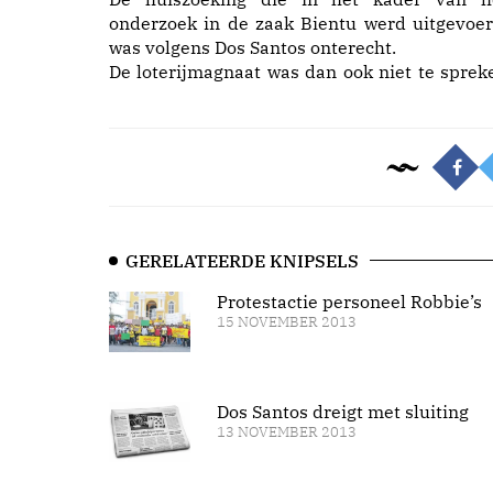
onderzoek in de zaak Bientu werd uitgevoer
was volgens Dos Santos onterecht.
De loterijmagnaat was dan ook niet te sprek
GERELATEERDE KNIPSELS
Protestactie personeel Robbie’s
15 NOVEMBER 2013
Dos Santos dreigt met sluiting
13 NOVEMBER 2013