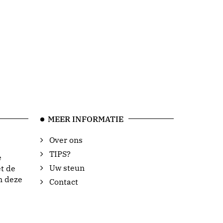
MEER INFORMATIE
Over ons
TIPS?
e
Uw steun
t de
n deze
Contact