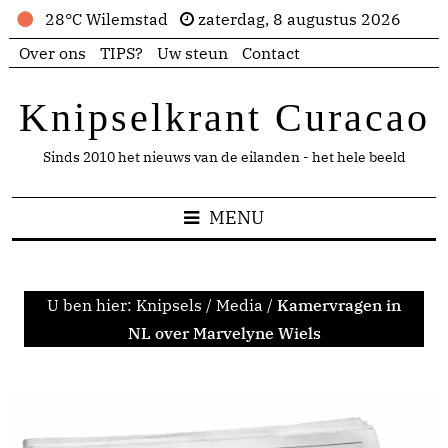
28°C Wilemstad
zaterdag, 8 augustus 2026
Over ons
TIPS?
Uw steun
Contact
Knipselkrant Curacao
Sinds 2010 het nieuws van de eilanden - het hele beeld
MENU
U ben hier:
Knipsels
/
Media
/
Kamervragen in
NL over Marvelyne Wiels