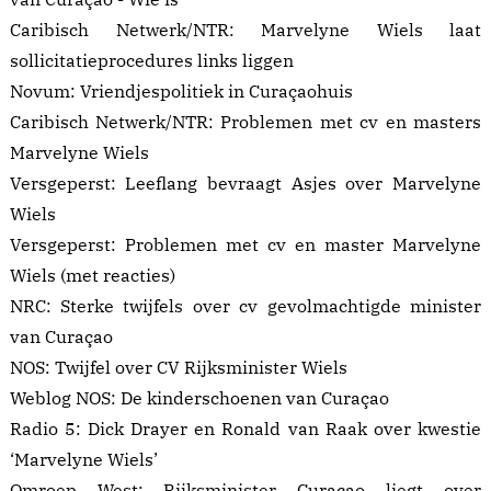
Caribisch Netwerk/NTR:
Marvelyne Wiels laat
sollicitatieprocedures links liggen
Novum:
Vriendjespolitiek in Curaçaohuis
Caribisch Netwerk/NTR:
Problemen met cv en masters
Marvelyne Wiels
Versgeperst:
Leeflang bevraagt Asjes over Marvelyne
Wiels
Versgeperst:
Problemen met cv en master Marvelyne
Wiels
(met reacties)
NRC:
Sterke twijfels over cv gevolmachtigde minister
van Curaçao
NOS:
Twijfel over CV Rijksminister Wiels
Weblog NOS:
De kinderschoenen van Curaçao
Radio 5:
Dick Drayer en Ronald van Raak over kwestie
‘Marvelyne Wiels’
Omroep West:
Rijksminister Curaçao liegt over