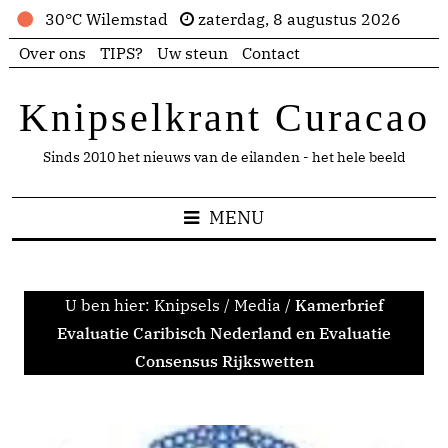
30°C Wilemstad
zaterdag, 8 augustus 2026
Over ons
TIPS?
Uw steun
Contact
Knipselkrant Curacao
Sinds 2010 het nieuws van de eilanden - het hele beeld
MENU
U ben hier:
Knipsels
/
Media
/
Kamerbrief
Evaluatie Caribisch Nederland en Evaluatie
Consensus Rijkswetten