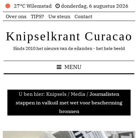
27°C Wilemstad
donderdag, 6 augustus 2026
Over ons
TIPS?
Uw steun
Contact
Knipselkrant Curacao
Sinds 2010 het nieuws van de eilanden - het hele beeld
MENU
U ben hier:
Knipsels
/
Media
/
Journalisten
stappen in valkuil met wet voor bescherming
bronnen