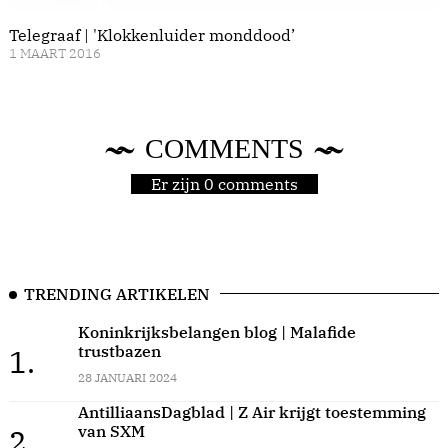
Telegraaf | 'Klokkenluider monddood’
1 MAART 2016
COMMENTS
Er zijn 0 comments
TRENDING ARTIKELEN
Koninkrijksbelangen blog | Malafide
trustbazen
1.
28 JANUARI 2024
AntilliaansDagblad | Z Air krijgt toestemming
van SXM
2.