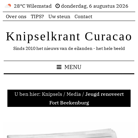
28°C Wilemstad
donderdag, 6 augustus 2026
Over ons
TIPS?
Uw steun
Contact
Knipselkrant Curacao
Sinds 2010 het nieuws van de eilanden - het hele beeld
MENU
U ben hier:
Knipsels
/
Media
/
Jeugd renoveert
Fort Beekenburg