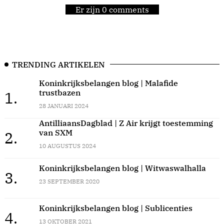
Er zijn 0 comments
TRENDING ARTIKELEN
Koninkrijksbelangen blog | Malafide
trustbazen
1.
28 JANUARI 2024
AntilliaansDagblad | Z Air krijgt toestemming
van SXM
2.
10 AUGUSTUS 2024
Koninkrijksbelangen blog | Witwaswalhalla
3.
23 SEPTEMBER 2020
Koninkrijksbelangen blog | Sublicenties
4.
13 OKTOBER 2021