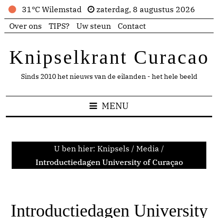
31°C Wilemstad
zaterdag, 8 augustus 2026
Over ons
TIPS?
Uw steun
Contact
Knipselkrant Curacao
Sinds 2010 het nieuws van de eilanden - het hele beeld
MENU
U ben hier:
Knipsels
/
Media
/
Introductiedagen University of Curaçao
Introductiedagen University