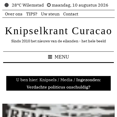
28°C Wilemstad
maandag, 10 augustus 2026
Over ons
TIPS?
Uw steun
Contact
Knipselkrant Curacao
Sinds 2010 het nieuws van de eilanden - het hele beeld
MENU
U ben hier:
Knipsels
/
Media
/
Ingezonden:
Verdachte politicus onschuldig?