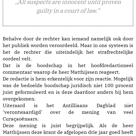
,,
ll suspects are innocent until proven
A
guilty in a court of law.”
Behalve door de rechter kan iemand namelijk ook door
het publiek worden veroordeeld. Maar in ons systeem is
het de rechter die uiteindelijk het strafrechtelijke
oordeel velt.
Dat is de boodschap in het hoofdredactioneel
commentaar waarop de heer Matthijssen reageert.
De redactie is hem erkentelijk voor zijn reactie. Mogelijk
was de bedoelde boodschap juridisch niet 100 procent
juist geformuleerd en is deze daardoor anders bij hem
overgekomen.
Uiteraard is het Antilliaans Dagblad niet
‘verontwaardigd’ over de mening van veel
Curaçaoënaars.
Deze mening is juist begrijpelijk. Als de heer
Matthijssen deze krant de afgelopen drie jaar goed heeft