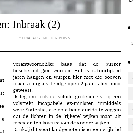
n: Inbraak (2)
MEDIA
,
ALGEMEEN NIEUWS
verantwoordelijke baas dat de burger
beschermd gaat worden. Het is natuurlijk al
jaren hangen en wurgen hier met die boeven
nt
maar zo erg als de afgelopen 2 jaar is het nooit
geweest.
s:
Ik leg dan ook de schuld grotendeels bij een
volstrekt incapabele ex-minister, inmiddels
te
weer Statenlid, die nota bene durfde te zeggen
dat de lichten in de ‘rijkere’ wijken maar uit
is
moesten ten faveure van de andere wijken.
Dankzij dit soort landgenoten is er een vrijbrief
of