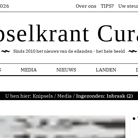
2026
Over ons
TIPS?
Uw steu
pselkrant Cur
Sinds 2010 het nieuws van de eilanden - het hele beeld
S
MEDIA
NIEUWS
LANDEN
U ben hier:
Knipsels
/
Media
/
Ingezonden: Inbraak (2)