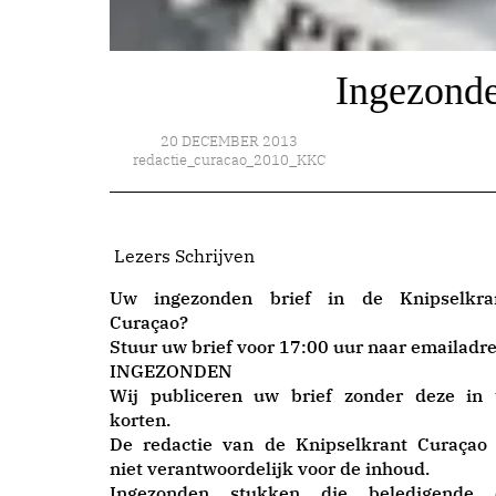
Ingezonde
20 DECEMBER 2013
redactie_curacao_2010_KKC
Lezers Schrijven
Uw ingezonden brief in de Knipselkra
Curaçao?
Stuur uw brief voor 17:00 uur naar emailadre
INGEZONDEN
Wij publiceren uw brief zonder deze in 
korten.
De redactie van de Knipselkrant Curaçao 
niet verantwoordelijk voor de inhoud.
Ingezonden stukken die beledigende 