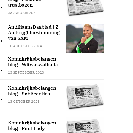
.
trustbazen
28 JANUARI 2024
AntilliaansDagblad | Z
Air krijgt toestemming
.
van SXM
10 AUGUSTUS 2024
Koninkrijksbelangen
blog | Witwaswalhalla
.
23 SEPTEMBER 2020
Koninkrijksbelangen
blog | Sublicenties
.
13 OKTOBER 2021
Koninkrijksbelangen
blog | First Lady
.