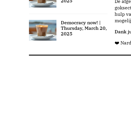
2025
De afge
goksect
hulp va
mogeli
Democracy now! |
Thursday, March 20,
Dank ju
2025
❤️ Nar