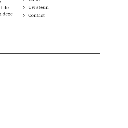
e
Uw steun
t de
n deze
Contact