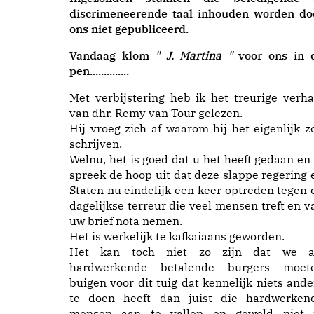
discrimeneerende taal inhouden worden do
ons niet gepubliceerd.
Vandaag klom
" J. Martina "
voor ons in 
pen..............
Met verbijstering heb ik het treurige verha
van
dhr. Remy van Tour
gelezen.
Hij vroeg zich af waarom hij het eigenlijk z
schrijven.
Welnu, het is goed dat u het heeft gedaan en 
spreek de hoop uit dat deze slappe regering 
Staten nu eindelijk een keer optreden tegen 
dagelijkse terreur die veel mensen treft en v
uw brief nota nemen.
Het is werkelijk te kafkaiaans geworden.
Het kan toch niet zo zijn dat we a
hardwerkende betalende burgers moet
buigen voor dit tuig dat kennelijk niets ande
te doen heeft dan juist die hardwerken
mensen aan te vallen en geweld niet 