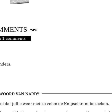
MMENTS
jn 1 comments
anders.
 WOORD VAN NARDY
i dat jullie weer met zo velen de Knipselkrant bezoeken.