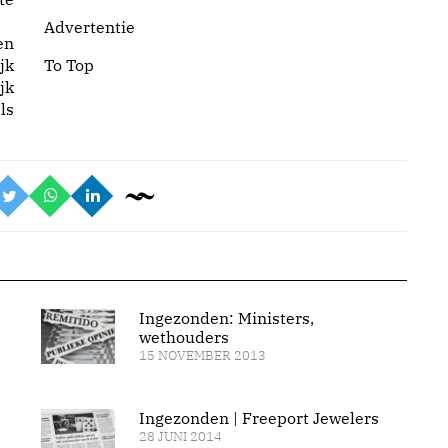
Advertentie
en
jk
To Top
jk
ls
Ingezonden: Ministers,
wethouders
15 NOVEMBER 2013
Ingezonden | Freeport Jewelers
28 JUNI 2014