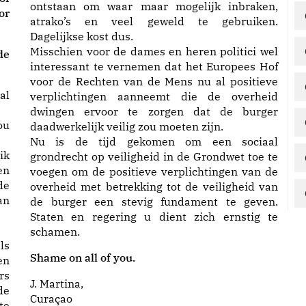
ontstaan om waar maar mogelijk inbraken,
or
atrako’s en veel geweld te gebruiken.
Dagelijkse kost dus.
Misschien voor de dames en heren politici wel
de
interessant te vernemen dat het Europees Hof
voor de Rechten van de Mens nu al positieve
al
verplichtingen aanneemt die de overheid
dwingen ervoor te zorgen dat de burger
ou
daadwerkelijk veilig zou moeten zijn.
Nu is de tijd gekomen om een sociaal
ik
grondrecht op veiligheid in de Grondwet toe te
en
voegen om de positieve verplichtingen van de
de
overheid met betrekking tot de veiligheid van
an
de burger een stevig fundament te geven.
Staten en regering u dient zich ernstig te
schamen.
ls
Shame on all of you.
en
rs
J. Martina,
de
Curaçao
te