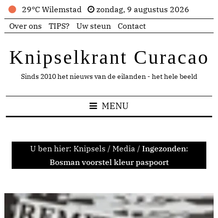
29°C Wilemstad
zondag, 9 augustus 2026
Over ons
TIPS?
Uw steun
Contact
Knipselkrant Curacao
Sinds 2010 het nieuws van de eilanden - het hele beeld
MENU
U ben hier:
Knipsels
/
Media
/
Ingezonden:
Bosman voorstel kleur paspoort