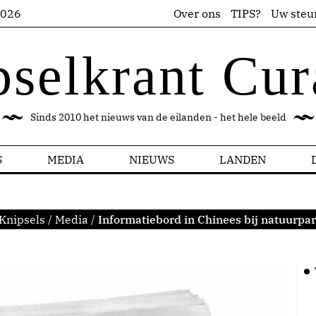
2026
Over ons
TIPS?
Uw steu
pselkrant Cur
Sinds 2010 het nieuws van de eilanden - het hele beeld
S
MEDIA
NIEUWS
LANDEN
Knipsels
/
Media
/
Informatiebord in Chinees bij natuurpa