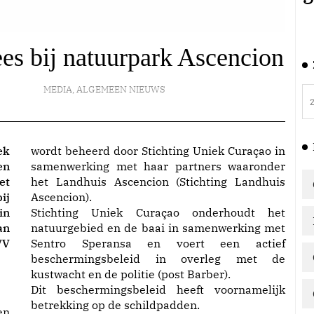
es bij natuurpark Ascencion
MEDIA
,
ALGEMEEN NIEUWS
ek
wordt beheerd door Stichting Uniek Curaçao in
en
samenwerking met haar partners waaronder
et
het Landhuis Ascencion (Stichting Landhuis
ij
Ascencion).
in
Stichting Uniek Curaçao onderhoudt het
an
natuurgebied en de baai in samenwerking met
VV
Sentro Speransa en voert een actief
beschermingsbeleid in overleg met de
kustwacht en de politie (post Barber).
Dit beschermingsbeleid heeft voornamelijk
betrekking op de schildpadden.