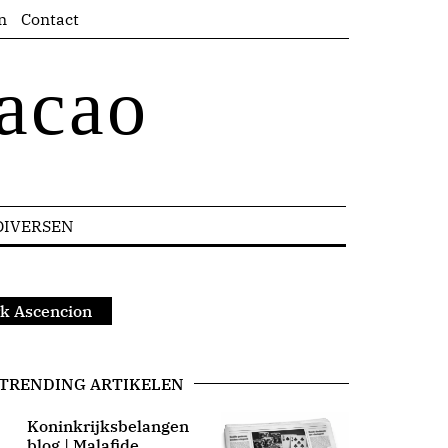
n
Contact
acao
DIVERSEN
rk Ascencion
TRENDING ARTIKELEN
Koninkrijksbelangen
blog | Malafide