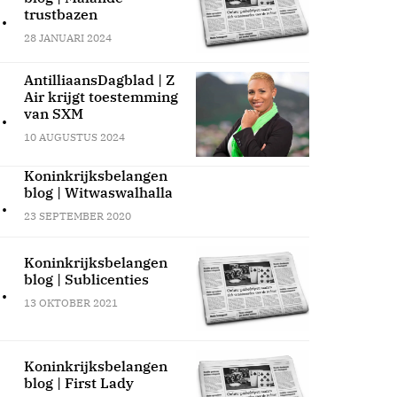
.
trustbazen
28 JANUARI 2024
AntilliaansDagblad | Z
Air krijgt toestemming
.
van SXM
10 AUGUSTUS 2024
Koninkrijksbelangen
blog | Witwaswalhalla
.
23 SEPTEMBER 2020
Koninkrijksbelangen
blog | Sublicenties
.
13 OKTOBER 2021
Koninkrijksbelangen
blog | First Lady
.