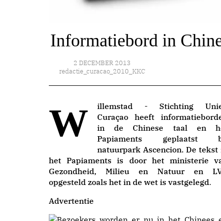
Informatiebord in Chine
2 DECEMBER 2013
redactie_curacao_2010_KKC
Willemstad -
Stichting Uni
Curaçao heeft informatiebord
in de Chinese taal en h
Papiaments geplaatst b
natuurpark Ascencion. De tekst 
het Papiaments is door het ministerie v
Gezondheid, Milieu en Natuur en L
opgesteld zoals het in de wet is vastgelegd
.
Advertentie