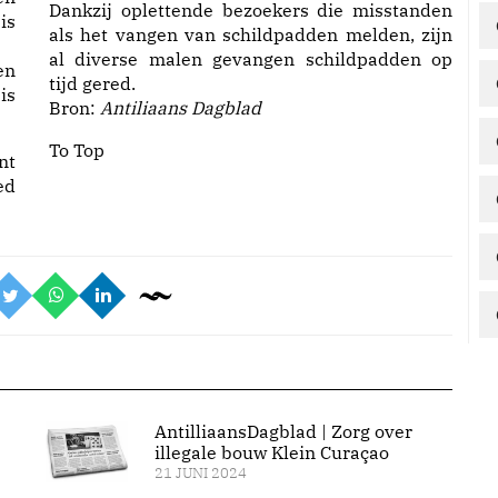
Dankzij oplettende bezoekers die misstanden
als het vangen van schildpadden melden, zijn
al diverse malen gevangen schildpadden op
en
tijd gered.
is
Bron:
Antiliaans Dagblad
To Top
nt
ed
AntilliaansDagblad | Zorg over
illegale bouw Klein Curaçao
21 JUNI 2024