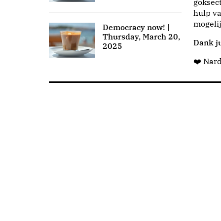
goksect
hulp va
mogeli
Democracy now! |
Thursday, March 20,
Dank ju
2025
❤️ Nar