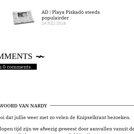
AD | Playa Piskadó steeds
populairder
24 JULI 2018
MMENTS
jn 0 comments
 WOORD VAN NARDY
i dat jullie weer met zo velen de Knipselkrant bezoeken.
lopen tijd zijn we afwezig geweest door aanvallen vanuit d