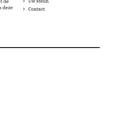
Uw steun
t de
n deze
Contact