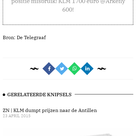
positie misbruik! KLM 1700 euro @Arkefly
600!
Bron:
De Telegraaf
GERELATEERDE KNIPSELS
ZN | KLM dumpt prijzen naar de Antillen
23 APRIL 2015