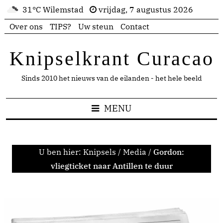
31°C Wilemstad
vrijdag, 7 augustus 2026
Over ons
TIPS?
Uw steun
Contact
Knipselkrant Curacao
Sinds 2010 het nieuws van de eilanden - het hele beeld
MENU
U ben hier:
Knipsels
/
Media
/
Gordon:
vliegticket naar Antillen te duur