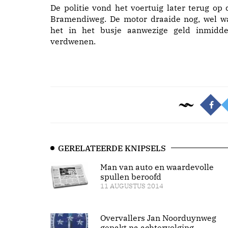
De politie vond het voertuig later terug op 
Bramendiweg. De motor draaide nog, wel w
het in het busje aanwezige geld inmidde
verdwenen.
GERELATEERDE KNIPSELS
Man van auto en waardevolle
spullen beroofd
11 AUGUSTUS 2014
Overvallers Jan Noorduynweg
gepakt na achtervolging