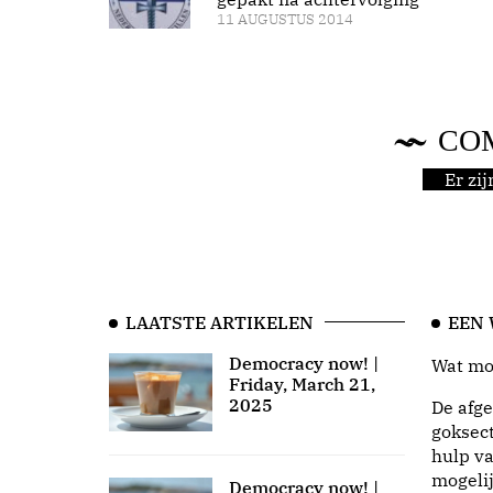
11 AUGUSTUS 2014
CO
Er zi
LAATSTE ARTIKELEN
EEN
Democracy now! |
Wat moo
Friday, March 21,
2025
De afge
goksect
hulp va
mogeli
Democracy now! |