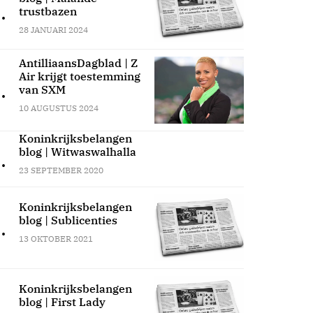
.
trustbazen
28 JANUARI 2024
AntilliaansDagblad | Z
Air krijgt toestemming
.
van SXM
10 AUGUSTUS 2024
Koninkrijksbelangen
blog | Witwaswalhalla
.
23 SEPTEMBER 2020
Koninkrijksbelangen
blog | Sublicenties
.
13 OKTOBER 2021
Koninkrijksbelangen
blog | First Lady
.