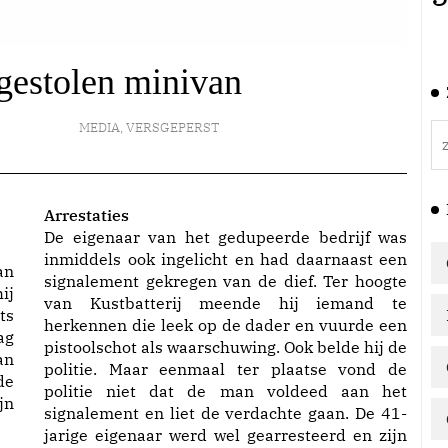
gestolen minivan
MEDIA
,
VERSGEPERST
Arrestaties
De eigenaar van het gedupeerde bedrijf was
inmiddels ook ingelicht en had daarnaast een
an
signalement gekregen van de dief. Ter hoogte
ij
van Kustbatterij meende hij iemand te
ts
herkennen die leek op de dader en vuurde een
ag
pistoolschot als waarschuwing. Ook belde hij de
an
politie. Maar eenmaal ter plaatse vond de
de
politie niet dat de man voldeed aan het
jn
signalement en liet de verdachte gaan. De 41-
jarige eigenaar werd wel gearresteerd en zijn