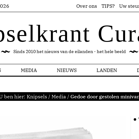
2026
Over ons
TIPS?
Uw steu
pselkrant Cur
Sinds 2010 het nieuws van de eilanden - het hele beeld
S
MEDIA
NIEUWS
LANDEN
U ben hier:
Knipsels
/
Media
/
Gedoe door gestolen miniva