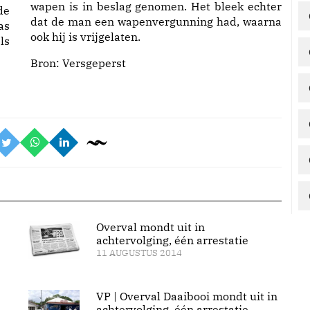
wapen is in beslag genomen. Het bleek echter
de
dat de man een wapenvergunning had, waarna
as
ook hij is vrijgelaten.
ls
Bron:
Versgeperst
Overval mondt uit in
achtervolging, één arrestatie
11 AUGUSTUS 2014
VP | Overval Daaibooi mondt uit in
achtervolging, één arrestatie