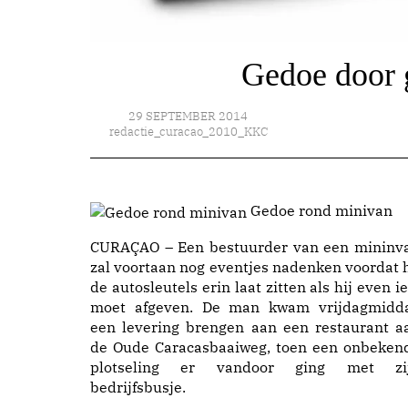
Gedoe door 
29 SEPTEMBER 2014
redactie_curacao_2010_KKC
Gedoe rond minivan
CURAÇAO – Een bestuurder van een mininv
zal voortaan nog eventjes nadenken voordat h
de autosleutels erin laat zitten als hij even ie
moet afgeven. De man kwam vrijdagmidd
een levering brengen aan een restaurant a
de Oude Caracasbaaiweg, toen een onbeken
plotseling er vandoor ging met zi
bedrijfsbusje.