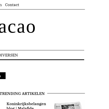
n
Contact
acao
DIVERSEN
n
TRENDING ARTIKELEN
Koninkrijksbelangen
blog | Malafide