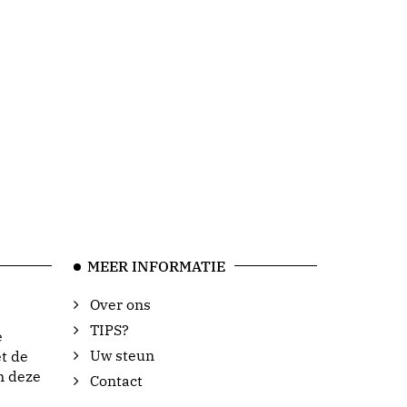
MEER INFORMATIE
Over ons
TIPS?
e
Uw steun
t de
n deze
Contact