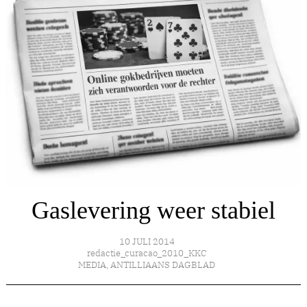
Gaslevering weer stabiel
10 JULI 2014
redactie_curacao_2010_KKC
MEDIA
,
ANTILLIAANS DAGBLAD