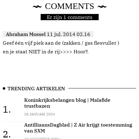
COMMENTS
Er zijn 1 comments
Abraham Mossel
11 jul. 2014 02.16
Geef één vijf piek aan de (zakken / gas flesvuller )
en je staat NIET in de rij>>>> Hoor?.
TRENDING ARTIKELEN
Koninkrijksbelangen blog | Malafide
trustbazen
1.
28 JANUARI 2024
AntilliaansDagblad | Z Air krijgt toestemming
van SXM
2.
10 AUGUSTUS 2024