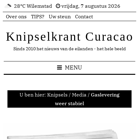
28°C Wilemstad
vrijdag, 7 augustus 2026
Over ons
TIPS?
Uw steun
Contact
Knipselkrant Curacao
Sinds 2010 het nieuws van de eilanden - het hele beeld
MENU
U ben hier:
Knipsels
/
Media
/
Gaslevering
weer stabiel