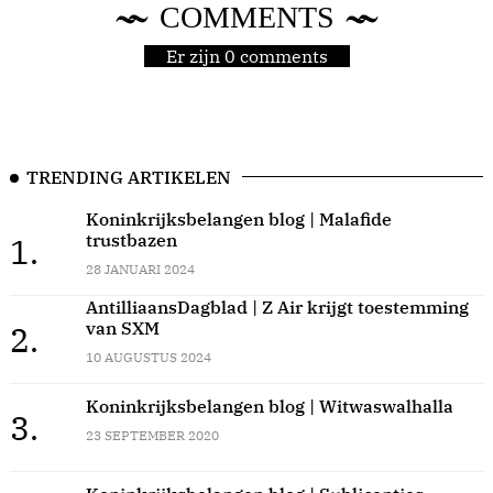
COMMENTS
Er zijn 0 comments
TRENDING ARTIKELEN
Koninkrijksbelangen blog | Malafide
trustbazen
1.
28 JANUARI 2024
AntilliaansDagblad | Z Air krijgt toestemming
van SXM
2.
10 AUGUSTUS 2024
Koninkrijksbelangen blog | Witwaswalhalla
3.
23 SEPTEMBER 2020