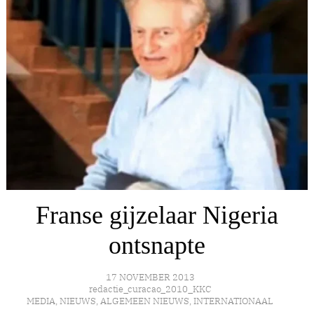
Franse gijzelaar Nigeria
ontsnapte
17 NOVEMBER 2013
redactie_curacao_2010_KKC
MEDIA
,
NIEUWS
,
ALGEMEEN NIEUWS
,
INTERNATIONAAL