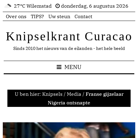
27°C Wilemstad
donderdag, 6 augustus 2026
Over ons
TIPS?
Uw steun
Contact
Knipselkrant Curacao
Sinds 2010 het nieuws van de eilanden - het hele beeld
MENU
U ben hier:
Knipsels
/
Media
/
Franse gijzelaar
Nigeria ontsnapte