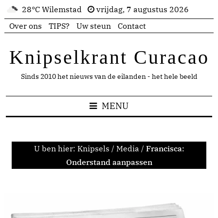
28°C Wilemstad
vrijdag, 7 augustus 2026
Over ons
TIPS?
Uw steun
Contact
Knipselkrant Curacao
Sinds 2010 het nieuws van de eilanden - het hele beeld
MENU
U ben hier:
Knipsels
/
Media
/
Francisca:
Onderstand aanpassen