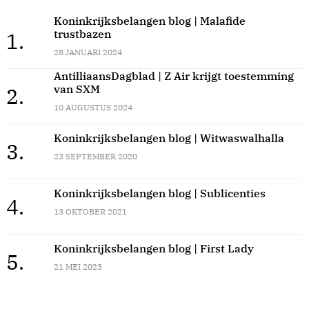
Koninkrijksbelangen blog | Malafide
trustbazen
1.
28 JANUARI 2024
AntilliaansDagblad | Z Air krijgt toestemming
van SXM
2.
10 AUGUSTUS 2024
Koninkrijksbelangen blog | Witwaswalhalla
3.
23 SEPTEMBER 2020
Koninkrijksbelangen blog | Sublicenties
4.
13 OKTOBER 2021
Koninkrijksbelangen blog | First Lady
5.
21 MEI 2023