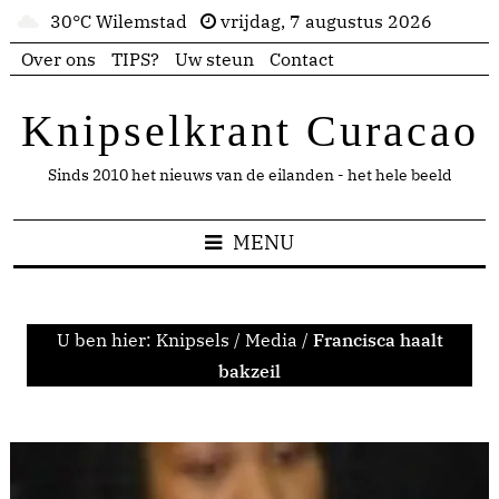
30°C Wilemstad
vrijdag, 7 augustus 2026
Over ons
TIPS?
Uw steun
Contact
Knipselkrant Curacao
Sinds 2010 het nieuws van de eilanden - het hele beeld
MENU
U ben hier:
Knipsels
/
Media
/
Francisca haalt
bakzeil