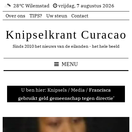
28°C Wilemstad
vrijdag, 7 augustus 2026
Over ons
TIPS?
Uw steun
Contact
Knipselkrant Curacao
Sinds 2010 het nieuws van de eilanden - het hele beeld
MENU
U ben hier:
Knipsels
/
Media
/
Francisca
gebruikt geld gemeenschap tegen directie’