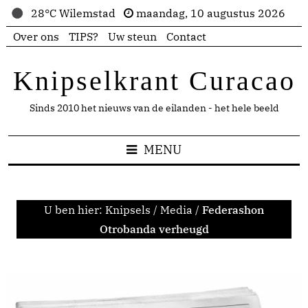
28°C Wilemstad
maandag, 10 augustus 2026
Over ons
TIPS?
Uw steun
Contact
Knipselkrant Curacao
Sinds 2010 het nieuws van de eilanden - het hele beeld
MENU
U ben hier:
Knipsels
/
Media
/
Federashon
Otrobanda verheugd