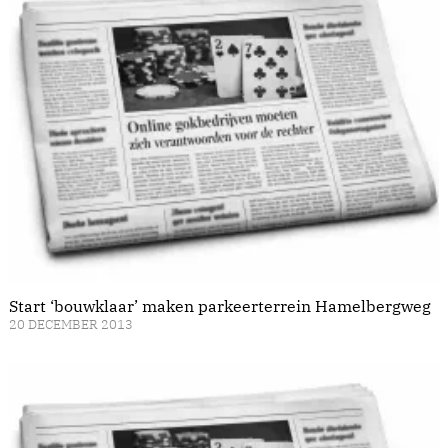
Start ‘bouwklaar’ maken parkeerterrein Hamelbergweg
20 DECEMBER 2013