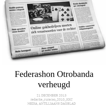
Federashon Otrobanda
verheugd
21 DECEMBER 2013
redactie_curacao_2010_KKC
MEDIA
,
ANTILLIAANS DAGBLAD