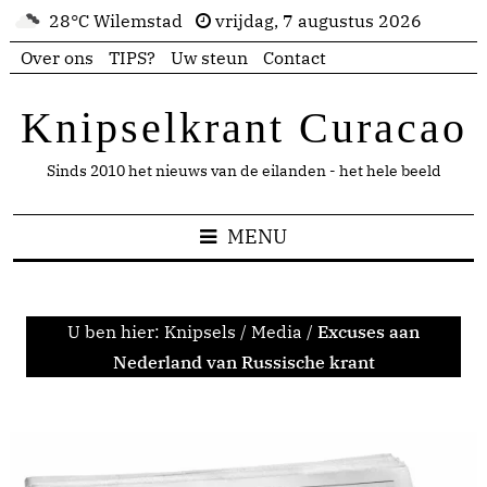
28°C Wilemstad
vrijdag, 7 augustus 2026
Over ons
TIPS?
Uw steun
Contact
Knipselkrant Curacao
Sinds 2010 het nieuws van de eilanden - het hele beeld
MENU
U ben hier:
Knipsels
/
Media
/
Excuses aan
Nederland van Russische krant