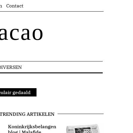
n
Contact
acao
DIVERSEN
culair gedaald
TRENDING ARTIKELEN
Koninkrijksbelangen
blog | Malafide