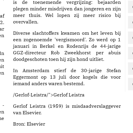
is de toenemende vergrijzing: bejaarden
plegen minder misdrijven dan jongeren en zijn
meer thuis. Wel lopen zij meer risico bij
af
overvallen.
2.
ar
Diverse slachtoffers kwamen om het leven bij
en
een zogenoemde 'vergismoord'. Zo werd op 1
januari in Berkel en Rodenrijs de 44-jarige
GGZ-directeur Rob Zweekhorst
per abuis
In
doodgeschoten toen hij zijn hond uitliet.
en
it
In Amsterdam stierf de
30-jarige Stefan
en
Eggermont
op 13 juli door kogels die voor
iemand anders waren bestemd.
/Gerlof-Leistra/">Gerlof Leistra
 -
Gerlof Leistra (1959) is misdaadverslaggever
en
van Elsevier.
me
Bron: Elsevier