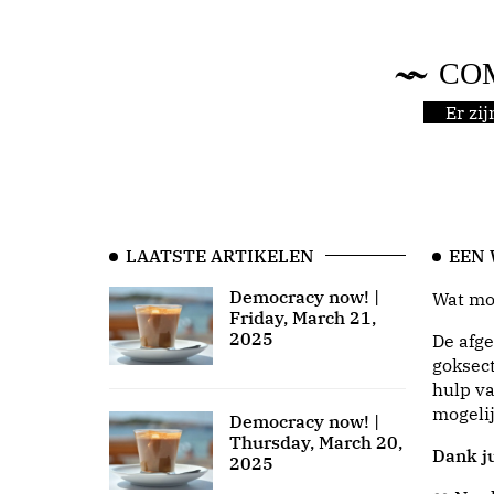
CO
Er zi
LAATSTE ARTIKELEN
EEN
Democracy now! |
Wat moo
Friday, March 21,
2025
De afge
goksect
hulp va
mogeli
Democracy now! |
Thursday, March 20,
Dank ju
2025