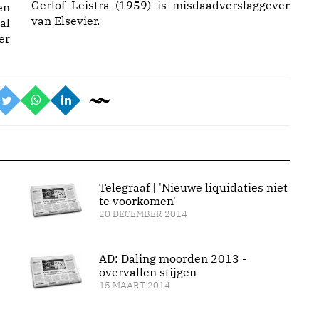
Gerlof Leistra (1959) is misdaadverslaggever
en
van Elsevier.
al
er
Telegraaf | 'Nieuwe liquidaties niet
te voorkomen'
20 DECEMBER 2014
AD: Daling moorden 2013 -
overvallen stijgen
15 MAART 2014