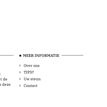
MEER INFORMATIE
Over ons
TIPS?
e
Uw steun
t de
n deze
Contact