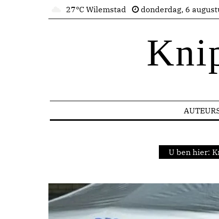
27°C Wilemstad
donderdag, 6 august
Kni
AUTEUR
U ben hier:
K