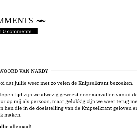
MMENTS
jn 0 comments
 WOORD VAN NARDY
i dat jullie weer met zo velen de Knipselkrant bezoeken.
lopen tijd zijn we afwezig geweest door aanvallen vanuit d
or op mij als persoon, maar gelukkig zijn we weer terug me
n hen die in de doelstelling van de Knipselkrant geloven e
jk maken.
llie allemaal!