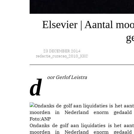
Elsevier | Aantal moo
g
23 DECEMBER 2014
redactie_curacao_2010_KKC
door Gerlof Leistra
Ondanks de golf aan liquidaties is het aant
moorden in Nederland enorm gedaald