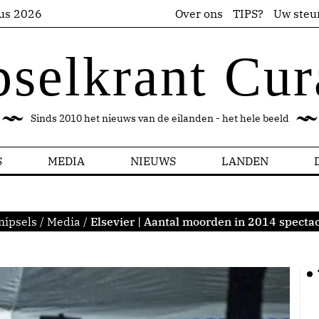
us 2026
Over ons
TIPS?
Uw steu
pselkrant Cur
Sinds 2010 het nieuws van de eilanden - het hele beeld
S
MEDIA
NIEUWS
LANDEN
nipsels
/
Media
/
Elsevier | Aantal moorden in 2014 specta