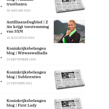
.
trustbazen
28 JANUARI 2024
AntilliaansDagblad | Z
Air krijgt toestemming
.
van SXM
10 AUGUSTUS 2024
Koninkrijksbelangen
blog | Witwaswalhalla
.
23 SEPTEMBER 2020
Koninkrijksbelangen
blog | Sublicenties
.
13 OKTOBER 2021
Koninkrijksbelangen
blog | First Lady
.