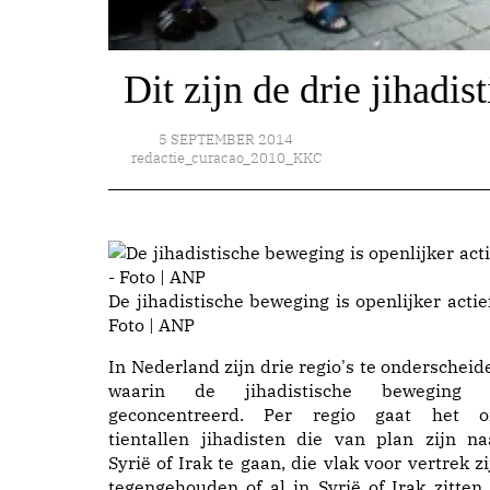
Dit zijn de drie jihadi
5 SEPTEMBER 2014
redactie_curacao_2010_KKC
De jihadistische beweging is openlijker actief
Foto | ANP
In Nederland zijn drie regio's te onderscheid
waarin de jihadistische beweging 
geconcentreerd. Per regio gaat het 
tientallen jihadisten die van plan zijn na
Syrië of Irak te gaan, die vlak voor vertrek zi
tegengehouden of al in Syrië of Irak zitten 