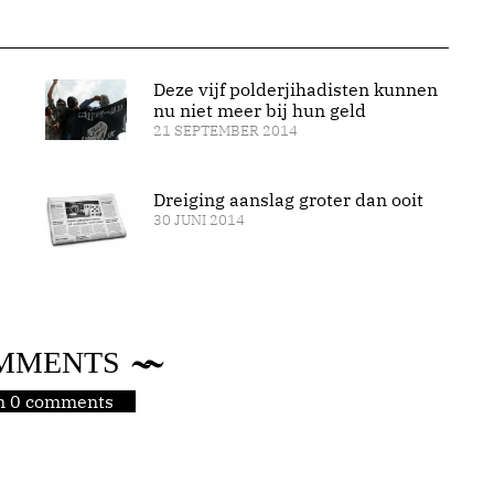
Deze vijf polderjihadisten kunnen
nu niet meer bij hun geld
21 SEPTEMBER 2014
Dreiging aanslag groter dan ooit
30 JUNI 2014
MMENTS
jn 0 comments