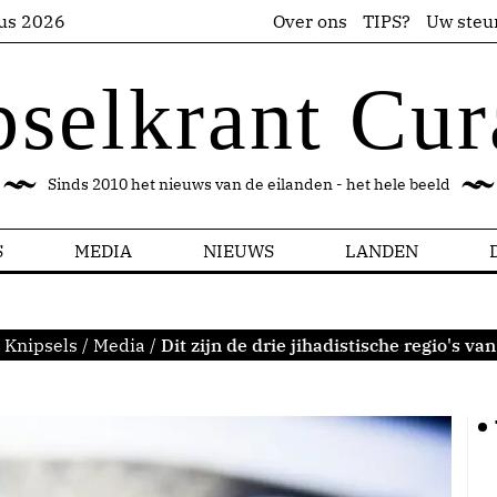
us 2026
Over ons
TIPS?
Uw steu
pselkrant Cur
Sinds 2010 het nieuws van de eilanden - het hele beeld
S
MEDIA
NIEUWS
LANDEN
:
Knipsels
/
Media
/
Dit zijn de drie jihadistische regio's v