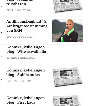
.
trustbazen
28 JANUARI 2024
AntilliaansDagblad | Z
Air krijgt toestemming
.
van SXM
10 AUGUSTUS 2024
Koninkrijksbelangen
blog | Witwaswalhalla
.
23 SEPTEMBER 2020
Koninkrijksbelangen
blog | Sublicenties
.
13 OKTOBER 2021
Koninkrijksbelangen
blog | First Lady
.