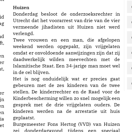
Huizen
Donderdag besloot de onderzoeksrechter in
id
Utrecht dat het voorarrest van drie van de vier
ag
vermeende jihadisten uit Huizen niet werd
verlengd.
nd
Twee vrouwen en een man, die afgelopen
t,
weekend werden opgepakt, zijn vrijgelaten
omdat er onvoldoende aanwijzingen zijn dat zij
en
daadwerkelijk wilden meevechten met de
er
Islamitische Staat. Een 34-jarige man moet wel
t,
in de cel blijven.
Het is nog onduidelijk wat er precies gaat
gebeuren met de zes kinderen van de twee
stellen. De kinderrechter en de Raad voor de
er
Kinderbescherming willen zo snel mogelijk een
jn
gesprek met de drie vrijgelaten ouders. De
en
kinderen werden na de arrestatie uit huis
en
geplaatst.
ia
Burgemeester Fons Hertog (VVD) van Huizen
et
zei donderdagavond tijdens een speciaal