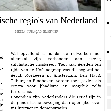
stische regio's van Nederland
MEDIA
,
CURAÇAO
,
ELSEVIER
Wat opvallend is, is dat de netwerken niet
allemaal zijn verbonden aan streng
salafistische moskeeën. Tien jaar geleden ten
 -
tijde van de Hofstadgroep was dit nog wel het
geval. Moskeeën in Amsterdam, Den Haag,
Tilburg en Eindhoven werden toen gezien als
en
centra voor jihadisme en mogelijk zelfs
is
terrorisme.
om
Bovendien zijn Nederlanders die actief zijn in
ar
de jihadistische beweging daar openlijker over
jn
via internet en demonstraties.
of