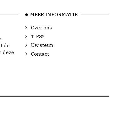
MEER INFORMATIE
Over ons
TIPS?
e
Uw steun
t de
n deze
Contact