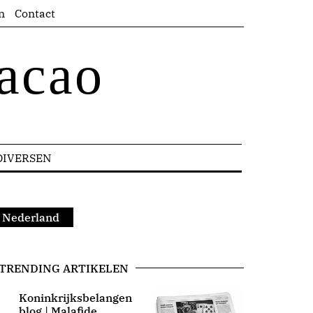
n
Contact
acao
DIVERSEN
an Nederland
TRENDING ARTIKELEN
Koninkrijksbelangen
blog | Malafide