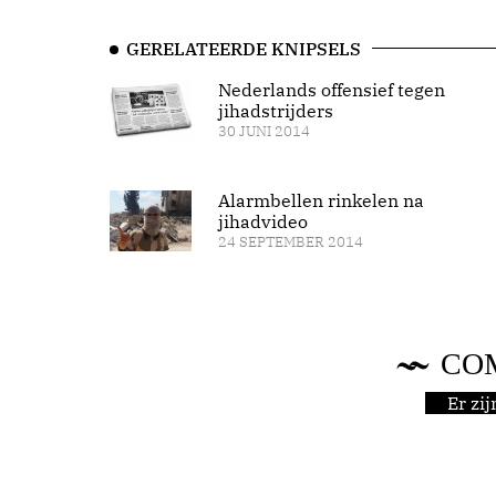
GERELATEERDE KNIPSELS
Nederlands offensief tegen
jihadstrijders
30 JUNI 2014
Alarmbellen rinkelen na
jihadvideo
24 SEPTEMBER 2014
CO
Er zi