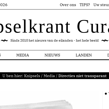
2026
Over ons
TIPS?
Uw steu
pselkrant Cur
Sinds 2010 het nieuws van de eilanden - het hele beeld
S
MEDIA
NIEUWS
LANDEN
U ben hier:
Knipsels
/
Media
/
Directies niet transparant