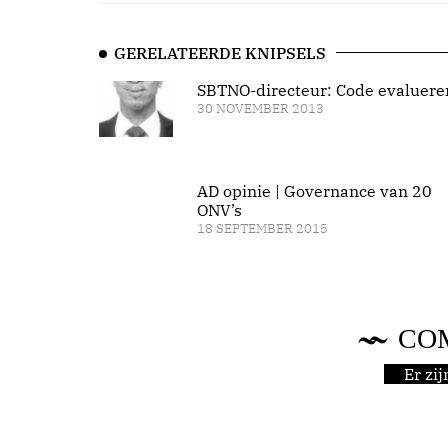
GERELATEERDE KNIPSELS
SBTNO-directeur: Code evaluere
30 NOVEMBER 2013
AD opinie | Governance van 20
ONV’s
18 SEPTEMBER 2015
CO
Er zi