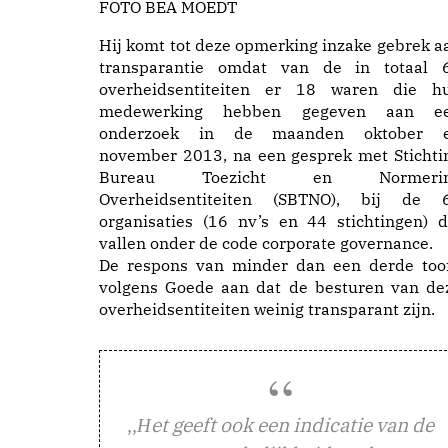
FOTO BEA MOEDT
Hij komt tot deze opmerking inzake gebrek a
transparantie omdat van de in totaal 
overheidsentiteiten er 18 waren die h
medewerking hebben gegeven aan e
onderzoek in de maanden oktober 
november 2013, na een gesprek met Stichti
Bureau Toezicht en Normeri
Overheidsentiteiten (SBTNO), bij de 
organisaties (16 nv’s en 44 stichtingen) d
vallen onder de code corporate governance.
De respons van minder dan een derde too
volgens Goede aan dat de besturen van de
overheidsentiteiten weinig transparant zijn.
,,
et geeft ook een indicatie van de
H