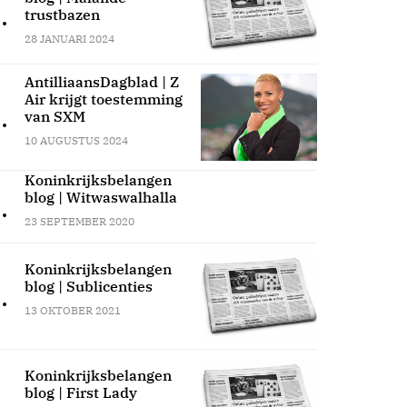
.
trustbazen
28 JANUARI 2024
AntilliaansDagblad | Z
Air krijgt toestemming
.
van SXM
10 AUGUSTUS 2024
Koninkrijksbelangen
blog | Witwaswalhalla
.
23 SEPTEMBER 2020
Koninkrijksbelangen
blog | Sublicenties
.
13 OKTOBER 2021
Koninkrijksbelangen
blog | First Lady
.