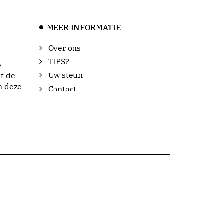
MEER INFORMATIE
Over ons
TIPS?
e
Uw steun
t de
n deze
Contact