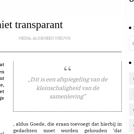
niet transparant
MEDIA
,
ALGEMEEN NIEUWS
at
en
nt
,,
it is een afspiegeling van de
D
e,
kleinschaligheid van de
et
samenleving”
ge
, aldus Goede, die eraan toevoegt dat hierbij in
gedachten moet worden gehouden ‘dat
el