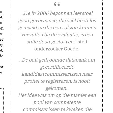
an
,,
e in 2006 begonnen leerstoel
D
60
good governance, die veel heeft los
un
gemaakt en die een rol zou kunnen
en
en
vervullen bij de evaluatie, is een
ng
stille dood gestorven
,” stelt
ng
onderzoeker Goede.
60
ie
,,
De ooit gedroomde databank om
gecertificeerde
nt
ze
kandidaatcommissarissen naar
profiel te registreren, is nooit
gekomen.
Het idee was om op die manier een
pool van competente
commissarissen te kweken die