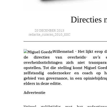
Directies 
20 DECEMBER 2013
redactie_curacao_2010_KKC
Willemstad - Het lijkt erop d
de directies van overheids- nv’s 
overheidsstichtingen zich niet transpara
opstellen. Tot die stelling komt Miguel Goed
zelfstandig onderzoeker en coach op h
gebied van governance, in een opiniebijdra
elders in deze editie.
Advertentie
Vrijwel gelijktijdig met het redactione