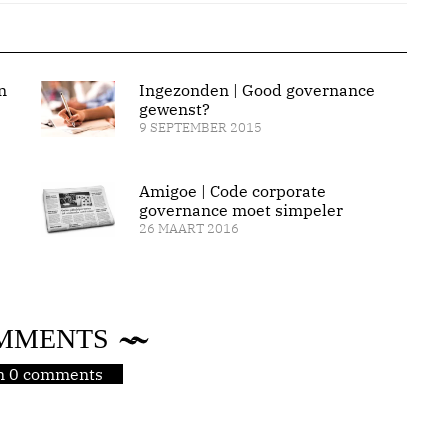
n
Ingezonden | Good governance
gewenst?
9 SEPTEMBER 2015
Amigoe | Code corporate
governance moet simpeler
26 MAART 2016
MMENTS
jn 0 comments