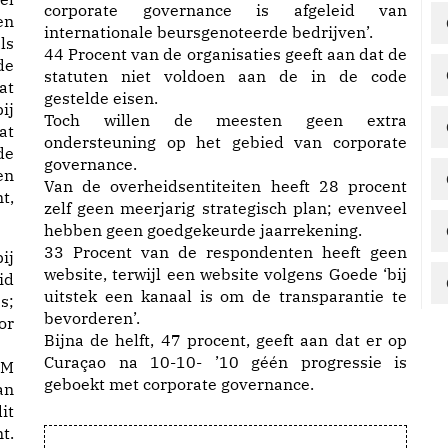
corporate governance is afgeleid van
en
internationale beursgenoteerde bedrijven’.
ls
44 Procent van de organisaties geeft aan dat de
de
statuten niet voldoen aan de in de code
at
gestelde eisen.
ij
Toch willen de meesten geen extra
at
ondersteuning op het gebied van corporate
de
governance.
en
Van de overheidsentiteiten heeft 28 procent
t,
zelf geen meerjarig strategisch plan; evenveel
hebben geen goedgekeurde jaarrekening.
33 Procent van de respondenten heeft geen
website, terwijl een website volgens Goede ‘bij
uitstek een kanaal is om de transparantie te
bevorderen’.
Bijna de helft, 47 procent, geeft aan dat er op
Curaçao na 10-10- ’10 géén progressie is
DM
geboekt met corporate governance.
an
it
t.