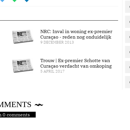
NRC: Inval in woning ex-premier
Curaçao - reden nog onduidelijk
9 DECEMBER 2013
Trouw | Ex-premier Schotte van
Curaçao verdacht van omkoping
5 APRIL 2017
MMENTS
jn 0 comments