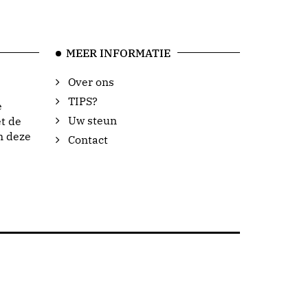
MEER INFORMATIE
Over ons
TIPS?
e
Uw steun
t de
n deze
Contact