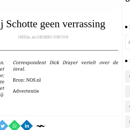
j Schotte geen verrassing
MEDIA
,
ALGEMEEN NIEUWS
et
inval.
e;
Bron: NOS.nl
te
et
Advertentie
j.