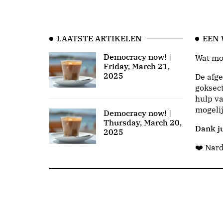
LAATSTE ARTIKELEN
EEN
Democracy now! |
Wat moo
Friday, March 21,
2025
De afge
goksect
hulp va
mogeli
Democracy now! |
Thursday, March 20,
Dank ju
2025
❤️ Nar