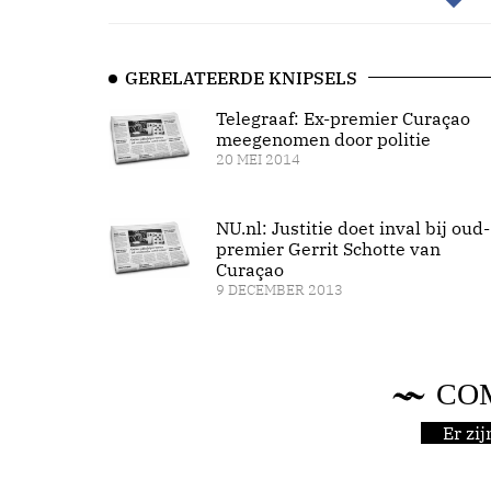
GERELATEERDE KNIPSELS
Telegraaf: Ex-premier Curaçao
meegenomen door politie
20 MEI 2014
NU.nl: Justitie doet inval bij oud-
premier Gerrit Schotte van
Curaçao
9 DECEMBER 2013
CO
Er zi