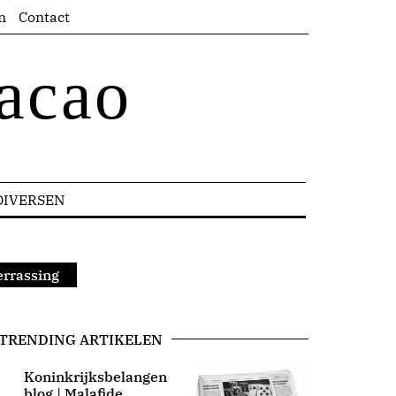
n
Contact
acao
DIVERSEN
errassing
TRENDING ARTIKELEN
Koninkrijksbelangen
blog | Malafide