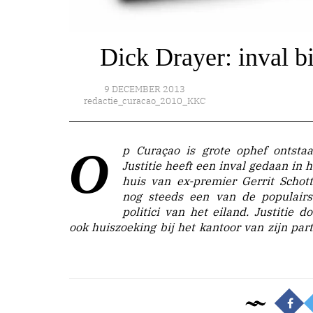
Dick Drayer: inval bi
9 DECEMBER 2013
redactie_curacao_2010_KKC
Op Curaçao is grote ophef ontstaan.
Correspondent Dick Drayer vertelt over de
Justitie heeft een inval gedaan in h
huis van ex-premier Gerrit Schott
nog steeds een van de populairs
politici van het eiland. Justitie do
ook huiszoeking bij het kantoor van zijn parti