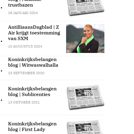
.
trustbazen
28 JANUARI 2024
AntilliaansDagblad | Z
Air krijgt toestemming
.
van SXM
10 AUGUSTUS 2024
Koninkrijksbelangen
blog | Witwaswalhalla
.
23 SEPTEMBER 2020
Koninkrijksbelangen
blog | Sublicenties
.
13 OKTOBER 2021
Koninkrijksbelangen
blog | First Lady
.