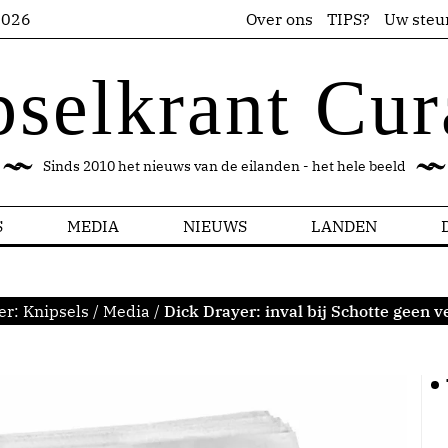
2026
Over ons
TIPS?
Uw steu
pselkrant Cur
Sinds 2010 het nieuws van de eilanden - het hele beeld
S
MEDIA
NIEUWS
LANDEN
er:
Knipsels
/
Media
/
Dick Drayer: inval bij Schotte geen v