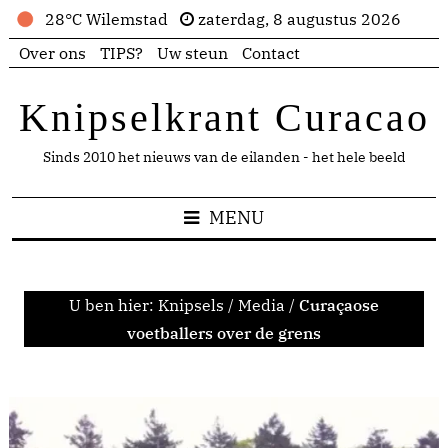
28°C Wilemstad
zaterdag, 8 augustus 2026
Over ons
TIPS?
Uw steun
Contact
Knipselkrant Curacao
Sinds 2010 het nieuws van de eilanden - het hele beeld
MENU
U ben hier:
Knipsels
/
Media
/
Curaçaose
voetballers over de grens