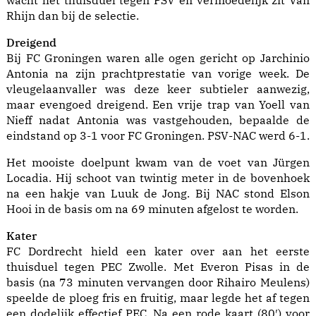
wacht het thuisduel tegen PSV en vermoedelijk zit Van
Rhijn dan bij de selectie.
Dreigend
Bij FC Groningen waren alle ogen gericht op Jarchinio
Antonia na zijn prachtprestatie van vorige week. De
vleugelaanvaller was deze keer subtieler aanwezig,
maar evengoed dreigend. Een vrije trap van Yoell van
Nieff nadat Antonia was vastgehouden, bepaalde de
eindstand op 3-1 voor FC Groningen. PSV-NAC werd 6-1.
Het mooiste doelpunt kwam van de voet van Jürgen
Locadia. Hij schoot van twintig meter in de bovenhoek
na een hakje van Luuk de Jong. Bij NAC stond Elson
Hooi in de basis om na 69 minuten afgelost te worden.
Kater
FC Dordrecht hield een kater over aan het eerste
thuisduel tegen PEC Zwolle. Met Everon Pisas in de
basis (na 73 minuten vervangen door Rihairo Meulens)
speelde de ploeg fris en fruitig, maar legde het af tegen
een dodelijk effectief PEC. Na een rode kaart (80′) voor