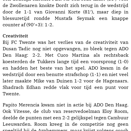
de Zwollenaren knokte Dordt zich terug in de wedstrijd
door de 1-1 van Giovanni Korte (81′), maar diep in
blessuretijd rondde Mustafa Seymak een knappe
counter af (90′+3): 1-2.
Creativiteit
Bij FC Twente was het verlies van de creativiteit van
Dusan Tadic nog niet opgevangen, zo bleek tegen ADO
Den Haag: 2-2. Met Cuco Martina als rechtsback
koesterden de Tukkers lange tijd een voorsprong (1-0)
en hadden het beste van het spel. ADO kwam in de
wedstrijd door een benutte strafschop (1-1) en niet veel
later maakte Mike van Duinen 1-2 voor de Hagenaars.
Shadrach Edhan redde vlak voor tijd een punt voor
Twente.
Papito Merencia kwam niet in actie bij ADO Den Haag.
Ook Vitesse, de club van reservedoelman Eloy Room,
deelde de punten met een 2-2 gelijkspel tegen Cambuur
Leeuwarden. Room kreeg in de competitie nog geen
speeltijd bij de Arnhemmers, maar krijgt volgens coach