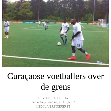
Curaçaose voetballers over
de grens
18 AUGUSTUS 2014
redactie_curacao_2010_KKC
MEDIA
,
VERSGEPERST