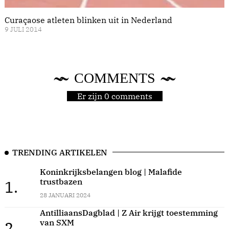
Curaçaose atleten blinken uit in Nederland
9 JULI 2014
COMMENTS
Er zijn 0 comments
TRENDING ARTIKELEN
Koninkrijksbelangen blog | Malafide
trustbazen
1.
28 JANUARI 2024
AntilliaansDagblad | Z Air krijgt toestemming
van SXM
2.