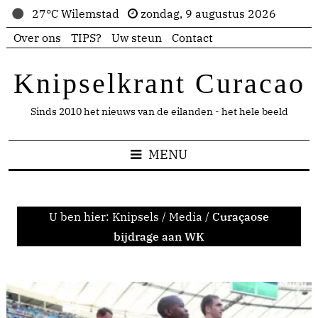
27°C Wilemstad
zondag, 9 augustus 2026
Over ons
TIPS?
Uw steun
Contact
Knipselkrant Curacao
Sinds 2010 het nieuws van de eilanden - het hele beeld
MENU
U ben hier:
Knipsels
/
Media
/
Curaçaose
bijdrage aan WK