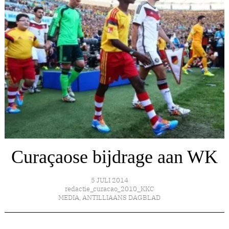
Curaçaose bijdrage aan WK
5 JULI 2014
redactie_curacao_2010_KKC
MEDIA
,
ANTILLIAANS DAGBLAD