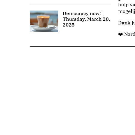
hulp va
mogeli
Democracy now! |
Thursday, March 20,
Dank ju
2025
❤️ Nar