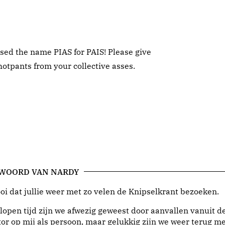
ised the name PIAS for PAIS! Please give
hotpants from your collective asses.
 WOORD VAN NARDY
i dat jullie weer met zo velen de Knipselkrant bezoeken.
lopen tijd zijn we afwezig geweest door aanvallen vanuit d
or op mij als persoon, maar gelukkig zijn we weer terug me