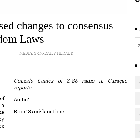
ed changes to consensus
dom Laws
MEDIA
,
SXM-DAILY HERALD
Gonzalo Cuales of Z-86 radio in Curaçao
reports.
of
Audio:
 a
Bron:
Sxmislandtime
he
by
ex