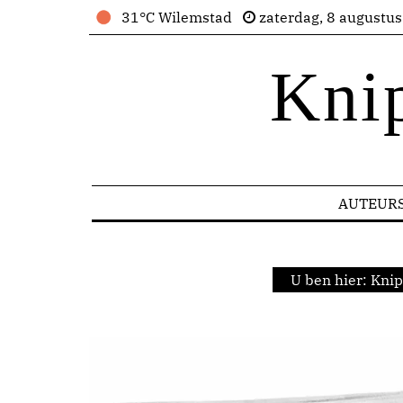
31°C Wilemstad
zaterdag, 8 augustu
Kni
AUTEUR
U ben hier:
Knip