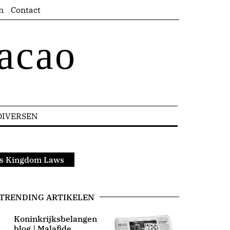
n
Contact
acao
DIVERSEN
us Kingdom Laws
TRENDING ARTIKELEN
Koninkrijksbelangen
blog | Malafide