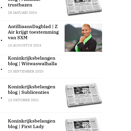
.
trustbazen
28 JANUARI 2024
AntilliaansDagblad | Z
Air krijgt toestemming
.
van SXM
10 AUGUSTUS 2024
Koninkrijksbelangen
blog | Witwaswalhalla
.
23 SEPTEMBER 2020
Koninkrijksbelangen
blog | Sublicenties
.
13 OKTOBER 2021
Koninkrijksbelangen
blog | First Lady
.