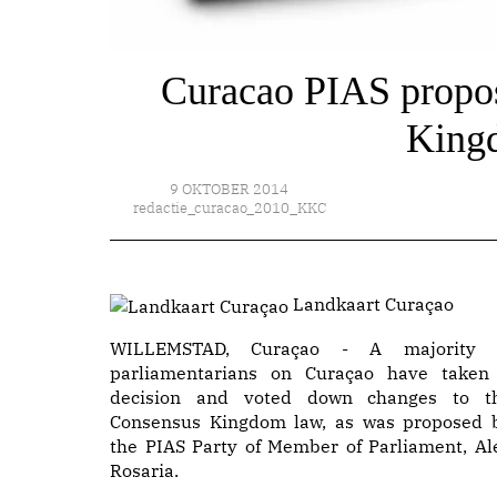
Curacao PIAS propos
King
9 OKTOBER 2014
redactie_curacao_2010_KKC
Landkaart Curaçao
WILLEMSTAD, Curaçao - A majority 
parliamentarians on Curaçao have taken
decision and voted down changes to t
Consensus Kingdom law, as was proposed 
the PIAS Party of Member of Parliament, Al
Rosaria.