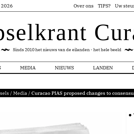
s 2026
Over ons
TIPS?
Uw steu
pselkrant Cur
Sinds 2010 het nieuws van de eilanden - het hele beeld
S
MEDIA
NIEUWS
LANDEN
sels
/
Media
/
Curacao PIAS proposed changes to consens