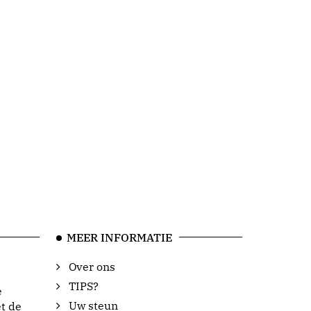
MEER INFORMATIE
Over ons
TIPS?
e
Uw steun
t de