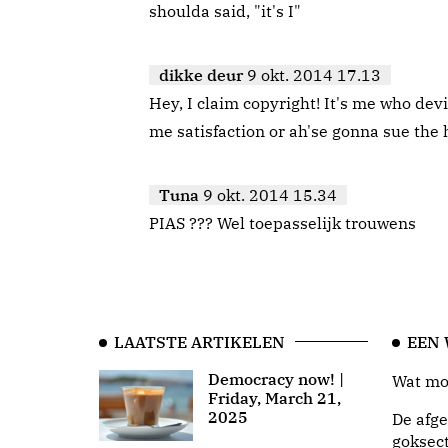
shoulda said, "it's I"
dikke deur
9 okt. 2014 17.13
Hey, I claim copyright! It's me who dev
me satisfaction or ah'se gonna sue the 
Tuna
9 okt. 2014 15.34
PIAS ??? Wel toepasselijk trouwens
LAATSTE ARTIKELEN
EEN
Democracy now! |
Wat moo
Friday, March 21,
2025
De afge
goksect