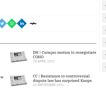
DH | Curaçao motion to renegotiate
COHO
29 APRIL 2022
CC | Resistance to controversial
aw
dispute law has surprised Knops
25 SEPTEMBER 2021