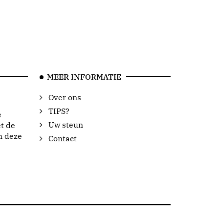
MEER INFORMATIE
Over ons
TIPS?
e
Uw steun
t de
n deze
Contact