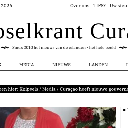
s 2026
Over ons
TIPS?
Uw steu
pselkrant Cur
Sinds 2010 het nieuws van de eilanden - het hele beeld
S
MEDIA
NIEUWS
LANDEN
ben hier:
Knipsels
/
Media
/
Curaçao heeft nieuwe gouvern