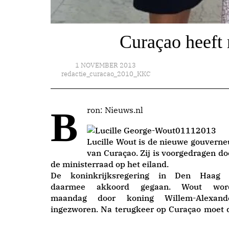
Curaçao heeft
1 NOVEMBER 2013
redactie_curacao_2010_KKC
Bron: Nieuws.nl
Lucille Wout is de nieuwe gouverne
van Curaçao. Zij is voorgedragen do
de ministerraad op het eiland.
De koninkrijksregering in Den Haag 
daarmee akkoord gegaan. Wout wor
maandag door koning Willem-Alexand
ingezworen. Na terugkeer op Curaçao moet 