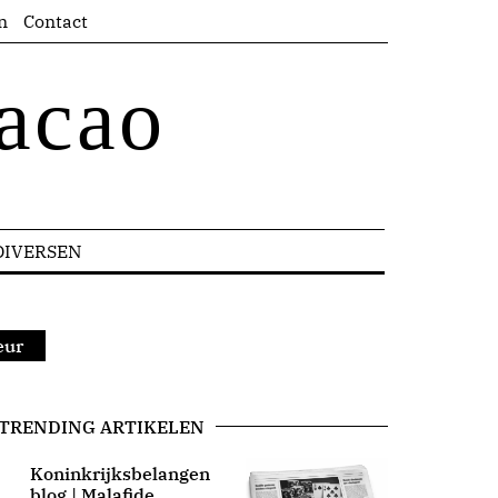
n
Contact
acao
DIVERSEN
eur
TRENDING ARTIKELEN
Koninkrijksbelangen
blog | Malafide