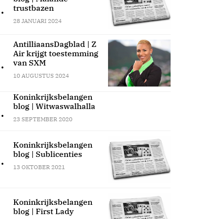
.
trustbazen
28 JANUARI 2024
AntilliaansDagblad | Z
Air krijgt toestemming
.
van SXM
10 AUGUSTUS 2024
Koninkrijksbelangen
blog | Witwaswalhalla
.
23 SEPTEMBER 2020
Koninkrijksbelangen
blog | Sublicenties
.
13 OKTOBER 2021
Koninkrijksbelangen
blog | First Lady
.