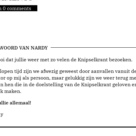
jn 0 comments
 WOORD VAN NARDY
i dat jullie weer met zo velen de Knipselkrant bezoeken.
lopen tijd zijn we afwezig geweest door aanvallen vanuit d
or op mij als persoon, maar gelukkig zijn we weer terug me
n hen die in de doelstelling van de Knipselkrant geloven e
jk maken.
llie allemaal!
dy