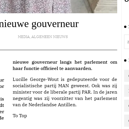
 nieuwe gouverneur
MEDIA
,
ALGEMEEN NIEUWS
nieuwe gouverneur langs het parlement om
haar functie officieel te aanvaarden.
Lucille George-Wout is gedeputeerde voor de
ur
socialistische partij MAN geweest. Ook was zij
or
minister voor de liberale partij PAR. In de jaren
negentig was zij voorzitter van het parlement
is
van de Nederlandse Antillen.
dt
er
To Top
de