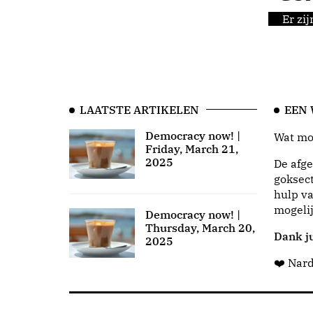
Er zi
LAATSTE ARTIKELEN
EEN
Democracy now! |
Wat moo
Friday, March 21,
2025
De afge
goksect
hulp va
mogeli
Democracy now! |
Thursday, March 20,
Dank ju
2025
❤️ Nar