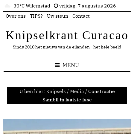
30°C Wilemstad
vrijdag, 7 augustus 2026
Over ons
TIPS?
Uw steun
Contact
Knipselkrant Curacao
Sinds 2010 het nieuws van de eilanden - het hele beeld
MENU
U ben hier:
Knipsels
/
Media
/
Constructie
Sambil in laatste fase