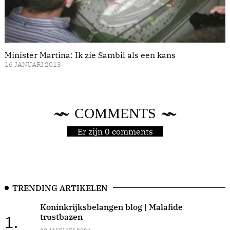
Minister Martina: Ik zie Sambil als een kans
16 JANUARI 2013
COMMENTS
Er zijn 0 comments
TRENDING ARTIKELEN
Koninkrijksbelangen blog | Malafide
trustbazen
1.