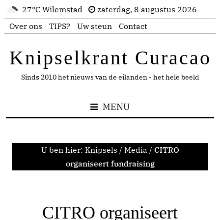
27°C Wilemstad
zaterdag, 8 augustus 2026
Over ons
TIPS?
Uw steun
Contact
Knipselkrant Curacao
Sinds 2010 het nieuws van de eilanden - het hele beeld
MENU
U ben hier:
Knipsels
/
Media
/
CITRO
organiseert fundraising
CITRO organiseert