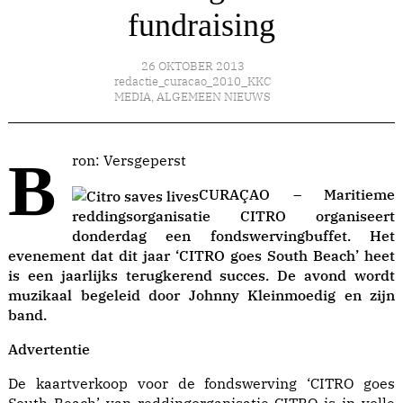
fundraising
26 OKTOBER 2013
redactie_curacao_2010_KKC
MEDIA
,
ALGEMEEN NIEUWS
Bron: Versgeperst
CURAÇAO – Maritieme
reddingsorganisatie CITRO organiseert
donderdag een fondswervingbuffet. Het
evenement dat dit jaar ‘CITRO goes South Beach’ heet
is een jaarlijks terugkerend succes. De avond wordt
muzikaal begeleid door Johnny Kleinmoedig en zijn
band.
Advertentie
De kaartverkoop voor de fondswerving ‘CITRO goes
South Beach’ van reddingorganisatie CITRO is in volle