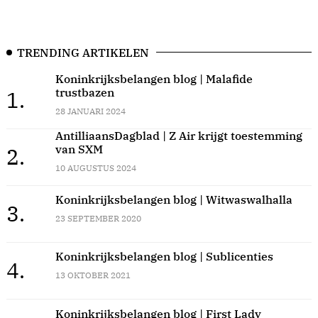
TRENDING ARTIKELEN
Koninkrijksbelangen blog | Malafide
trustbazen
1.
28 JANUARI 2024
AntilliaansDagblad | Z Air krijgt toestemming
van SXM
2.
10 AUGUSTUS 2024
Koninkrijksbelangen blog | Witwaswalhalla
3.
23 SEPTEMBER 2020
Koninkrijksbelangen blog | Sublicenties
4.
13 OKTOBER 2021
Koninkrijksbelangen blog | First Lady