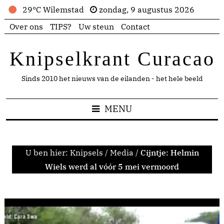
29°C Wilemstad
zondag, 9 augustus 2026
Over ons
TIPS?
Uw steun
Contact
Knipselkrant Curacao
Sinds 2010 het nieuws van de eilanden - het hele beeld
MENU
U ben hier:
Knipsels
/
Media
/
Cijntje: Helmin
Wiels werd al vóór 5 mei vermoord