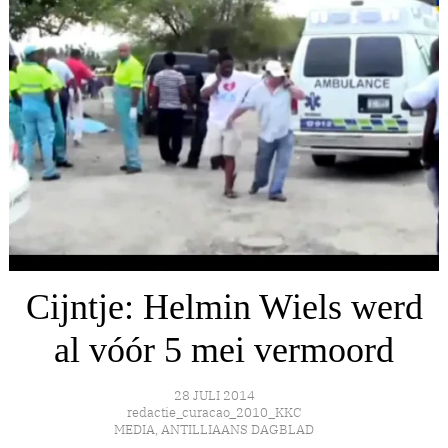
Cijntje: Helmin Wiels werd
al vóór 5 mei vermoord
28 JULI 2014
redactie_curacao_2010_KKC
MEDIA
,
ANTILLIAANS DAGBLAD