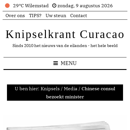
29°C Wilemstad
zondag, 9 augustus 2026
Over ons
TIPS?
Uw steun
Contact
Knipselkrant Curacao
Sinds 2010 het nieuws van de eilanden - het hele beeld
MENU
U ben hier:
Knipsels
/
Media
/
Chinese consul
bezoekt minister