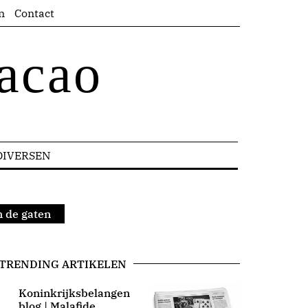
n
Contact
acao
DIVERSEN
n de gaten
TRENDING ARTIKELEN
Koninkrijksbelangen
blog | Malafide