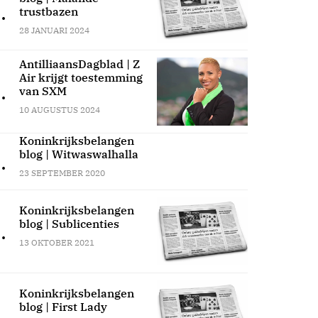
.
trustbazen
28 JANUARI 2024
AntilliaansDagblad | Z
Air krijgt toestemming
.
van SXM
10 AUGUSTUS 2024
Koninkrijksbelangen
blog | Witwaswalhalla
.
23 SEPTEMBER 2020
Koninkrijksbelangen
blog | Sublicenties
.
13 OKTOBER 2021
Koninkrijksbelangen
blog | First Lady
.