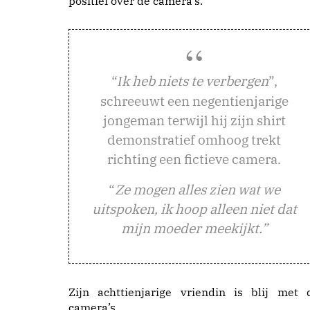
positief over de camera’s.
“
k heb niets te verbergen
”,
I
schreeuwt een negentienjarige
jongeman terwijl hij zijn shirt
demonstratief omhoog trekt
richting een fictieve camera.
“
Ze mogen alles zien wat we
uitspoken, ik hoop alleen niet dat
mijn moeder meekijkt.”
Zijn achttienjarige vriendin is blij met 
camera’s.