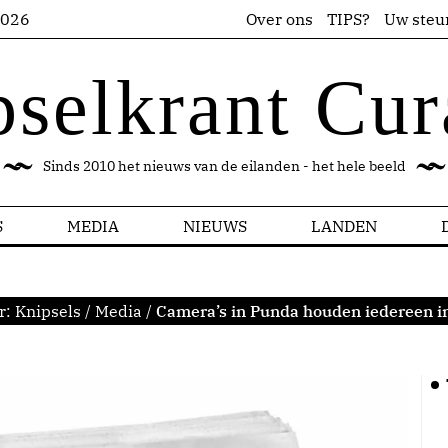
2026
Over ons
TIPS?
Uw steu
pselkrant Cur
Sinds 2010 het nieuws van de eilanden - het hele beeld
S
MEDIA
NIEUWS
LANDEN
r:
Knipsels
/
Media
/
Camera’s in Punda houden iedereen i