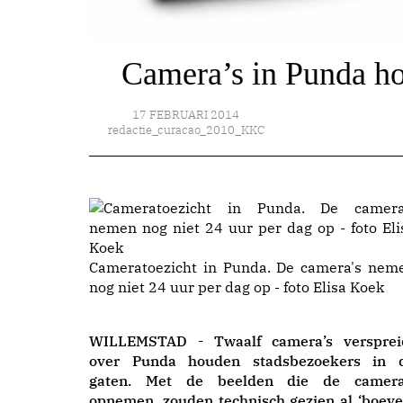
Camera’s in Punda ho
17 FEBRUARI 2014
redactie_curacao_2010_KKC
Cameratoezicht in Punda. De camera's nem
nog niet 24 uur per dag op - foto Elisa Koek
WILLEMSTAD - Twaalf camera’s versprei
over Punda houden stadsbezoekers in 
gaten. Met de beelden die de camera
opnemen, zouden technisch gezien al ‘boeve