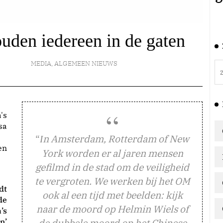
uden iedereen in de gaten
MEDIA
,
ALGEMEEN NIEUWS
“
n Amsterdam, Rotterdam of New
I
en
York worden er al jaren mensen
gefilmd in de stad om de veiligheid
te vergroten. We werken bij het OM
dt
ook al een tijd met beelden: kijk
de
naar de moord op Helmin Wiels of
’s
n’
de dubbele moord op het Chinese