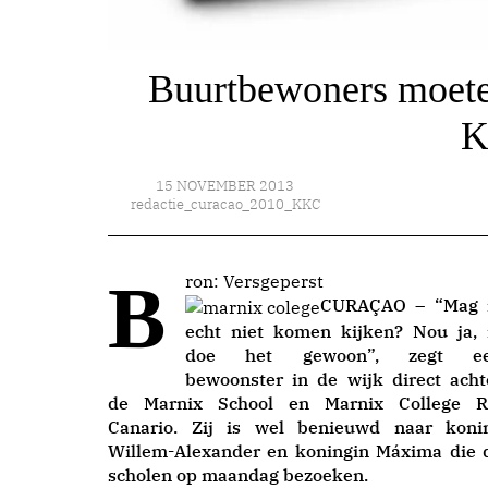
Buurtbewoners moete
K
15 NOVEMBER 2013
redactie_curacao_2010_KKC
Bron: Versgeperst
CURAÇAO – “Mag 
echt niet komen kijken? Nou ja, 
doe het gewoon”, zegt e
bewoonster in de wijk direct acht
de Marnix School en Marnix College R
Canario. Zij is wel benieuwd naar koni
Willem-Alexander en koningin Máxima die 
scholen op maandag bezoeken.