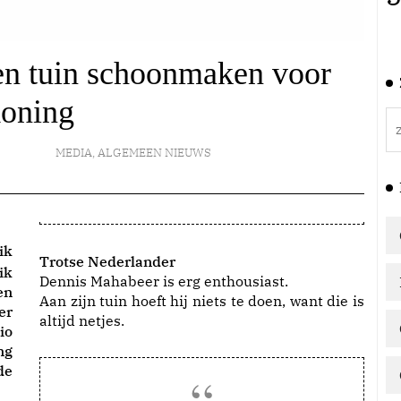
n tuin schoonmaken voor
oning
MEDIA
,
ALGEMEEN NIEUWS
ik
Trotse Nederlander
ik
Dennis Mahabeer is erg enthousiast.
en
Aan zijn tuin hoeft hij niets te doen, want die is
er
altijd netjes.
io
ng
de