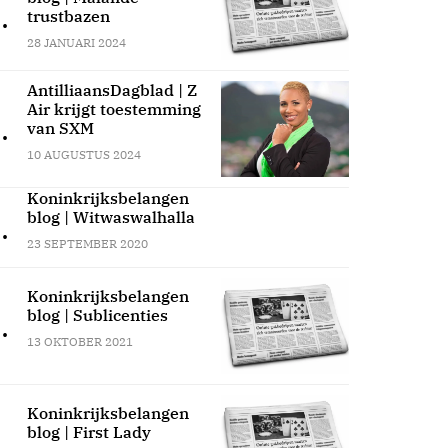
.
trustbazen
28 JANUARI 2024
AntilliaansDagblad | Z
Air krijgt toestemming
.
van SXM
10 AUGUSTUS 2024
Koninkrijksbelangen
blog | Witwaswalhalla
.
23 SEPTEMBER 2020
Koninkrijksbelangen
blog | Sublicenties
.
13 OKTOBER 2021
Koninkrijksbelangen
blog | First Lady
.