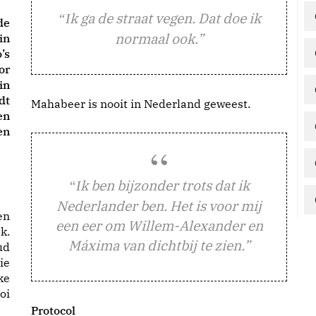
k ga de straat vegen. Dat doe ik
“I
de
normaal ook.”
in
’s
or
in
dt
Mahabeer is nooit in Nederland geweest.
en
en
k ben bijzonder trots dat ik
“I
Nederlander ben. Het is voor mij
en
een eer om Willem-Alexander en
k.
Máxima van dichtbij te zien.”
ud
ie
ke
oi
Protocol