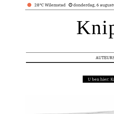
28°C Wilemstad
donderdag, 6 august
Kni
AUTEUR
U ben hier:
K