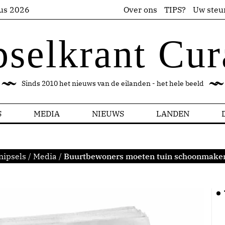
us 2026
Over ons
TIPS?
Uw steu
pselkrant Cur
Sinds 2010 het nieuws van de eilanden - het hele beeld
S
MEDIA
NIEUWS
LANDEN
nipsels
/
Media
/
Buurtbewoners moeten tuin schoonmaken