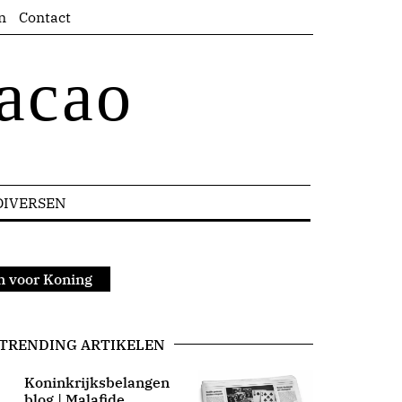
n
Contact
acao
DIVERSEN
 voor Koning
TRENDING ARTIKELEN
Koninkrijksbelangen
blog | Malafide