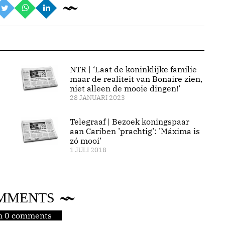
NTR | ‘Laat de koninklijke familie
maar de realiteit van Bonaire zien,
niet alleen de mooie dingen!’
28 JANUARI 2023
Telegraaf | Bezoek koningspaar
aan Cariben ’prachtig’: ’Máxima is
zó mooi’
1 JULI 2018
MMENTS
jn 0 comments