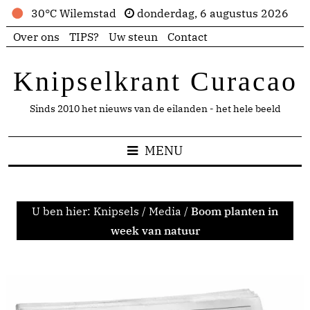
30°C Wilemstad
donderdag, 6 augustus 2026
Over ons
TIPS?
Uw steun
Contact
Knipselkrant Curacao
Sinds 2010 het nieuws van de eilanden - het hele beeld
MENU
U ben hier:
Knipsels
/
Media
/
Boom planten in
week van natuur