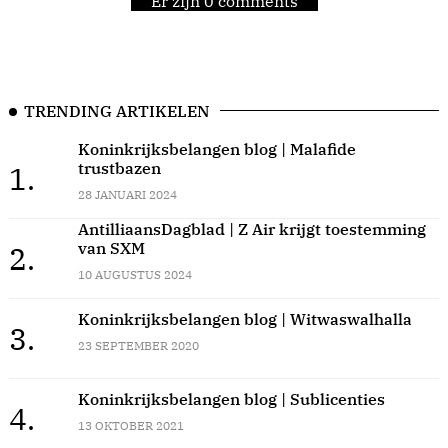
Er zijn 0 comments
TRENDING ARTIKELEN
Koninkrijksbelangen blog | Malafide
trustbazen
1.
28 JANUARI 2024
AntilliaansDagblad | Z Air krijgt toestemming
van SXM
2.
10 AUGUSTUS 2024
Koninkrijksbelangen blog | Witwaswalhalla
3.
23 SEPTEMBER 2020
Koninkrijksbelangen blog | Sublicenties
4.
13 OKTOBER 2021