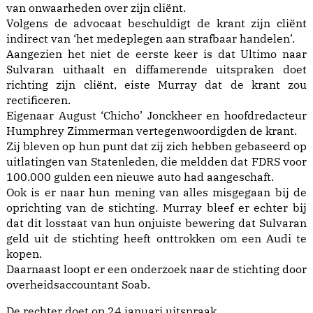
van onwaarheden over zijn cliënt.
Volgens de advocaat beschuldigt de krant zijn cliënt
indirect van ‘het medeplegen aan strafbaar handelen’.
Aangezien het niet de eerste keer is dat Ultimo naar
Sulvaran uithaalt en diffamerende uitspraken doet
richting zijn cliënt, eiste Murray dat de krant zou
rectificeren.
Eigenaar August ‘Chicho’ Jonckheer en hoofdredacteur
Humphrey Zimmerman vertegenwoordigden de krant.
Zij bleven op hun punt dat zij zich hebben gebaseerd op
uitlatingen van Statenleden, die meldden dat FDRS voor
100.000 gulden een nieuwe auto had aangeschaft.
Ook is er naar hun mening van alles misgegaan bij de
oprichting van de stichting. Murray bleef er echter bij
dat dit losstaat van hun onjuiste bewering dat Sulvaran
geld uit de stichting heeft onttrokken om een Audi te
kopen.
Daarnaast loopt er een onderzoek naar de stichting door
overheidsaccountant Soab.
De rechter doet op 24 januari uitspraak.