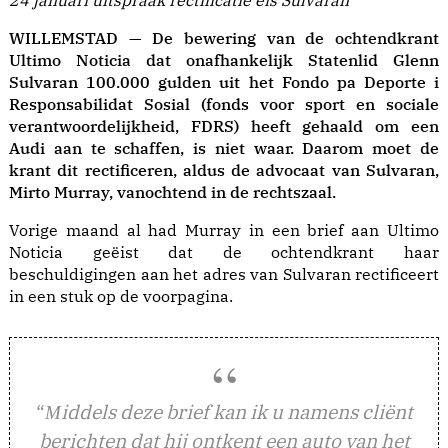
24 januari uitspraak rectificatie eis Sulvaran
WILLEMSTAD — De bewering van de ochtendkrant
Ultimo Noticia dat onafhankelijk Statenlid Glenn
Sulvaran 100.000 gulden uit het Fondo pa Deporte i
Responsabilidat Sosial (fonds voor sport en sociale
verantwoordelijkheid, FDRS) heeft gehaald om een
Audi aan te schaffen, is niet waar. Daarom moet de
krant dit rectificeren, aldus de advocaat van Sulvaran,
Mirto Murray, vanochtend in de rechtszaal.
Vorige maand al had Murray in een brief aan Ultimo
Noticia geëist dat de ochtendkrant haar
beschuldigingen aan het adres van Sulvaran rectificeert
in een stuk op de voorpagina.
“
iddels deze brief kan ik u namens cliënt
M
berichten dat hij ontkent een auto van het