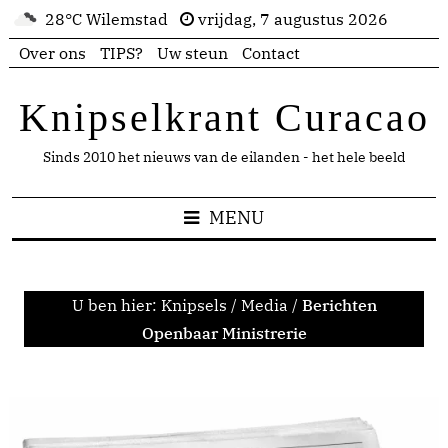
28°C Wilemstad
vrijdag, 7 augustus 2026
Over ons
TIPS?
Uw steun
Contact
Knipselkrant Curacao
Sinds 2010 het nieuws van de eilanden - het hele beeld
MENU
U ben hier:
Knipsels
/
Media
/
Berichten
Openbaar Ministrerie