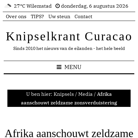
27°C Wilemstad
donderdag, 6 augustus 2026
Over ons
TIPS?
Uw steun
Contact
Knipselkrant Curacao
Sinds 2010 het nieuws van de eilanden - het hele beeld
MENU
U ben hier:
Knipsels
/
Media
/
Afrika
aanschouwt zeldzame zonsverduistering
Afrika aanschouwt zeldzame