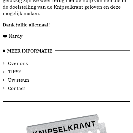
gelukkig zijn we weer terug met de hulp van hen die in
de doelstelling van de Knipselkrant geloven en deze
mogelijk maken.
Dank jullie allemaal!
❤️ Nardy
MEER INFORMATIE
Over ons
TIPS?
Uw steun
Contact