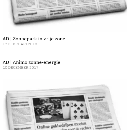
AD | Zonnepark in vrije zone
17 FEBRUARI 2018
AD | Animo zonne-energie
20 DECEMBER 2017