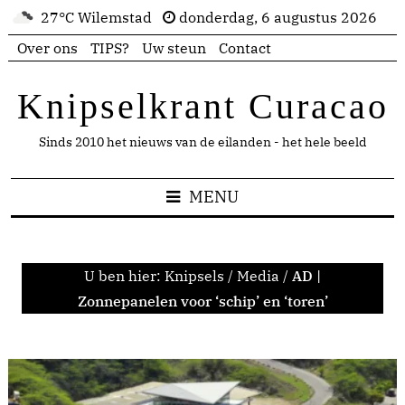
27°C Wilemstad
donderdag, 6 augustus 2026
Over ons
TIPS?
Uw steun
Contact
Knipselkrant Curacao
Sinds 2010 het nieuws van de eilanden - het hele beeld
MENU
U ben hier:
Knipsels
/
Media
/
AD |
Zonnepanelen voor ‘schip’ en ‘toren’