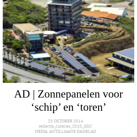
AD | Zonnepanelen voor
‘schip’ en ‘toren’
25 OKTOBER 2014
redactie_curacao_2010_KKC
MEDIA
,
ANTILLIAANS DAGBLAD