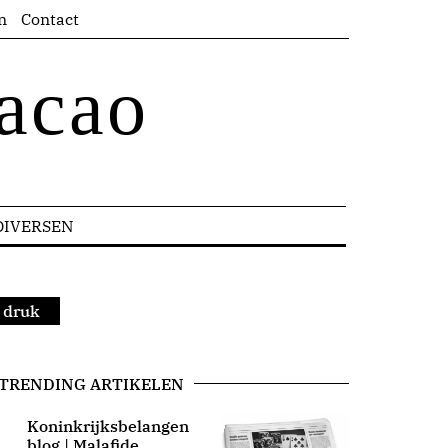
n
Contact
acao
DIVERSEN
 druk
TRENDING ARTIKELEN
Koninkrijksbelangen
blog | Malafide