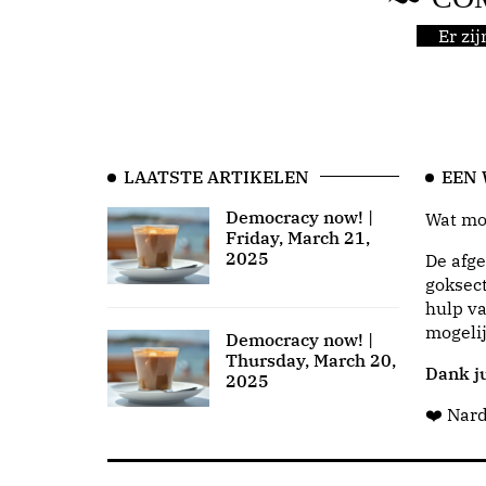
Er zi
LAATSTE ARTIKELEN
EEN
Democracy now! |
Wat moo
Friday, March 21,
2025
De afge
goksect
hulp va
mogeli
Democracy now! |
Thursday, March 20,
Dank ju
2025
❤️ Nar