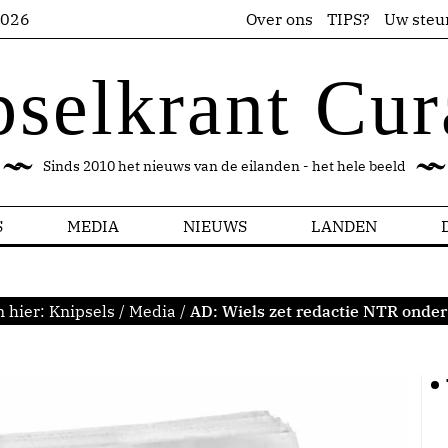
2026
Over ons
TIPS?
Uw steu
pselkrant Cur
Sinds 2010 het nieuws van de eilanden - het hele beeld
S
MEDIA
NIEUWS
LANDEN
n hier:
Knipsels
/
Media
/
AD: Wiels zet redactie NTR onder