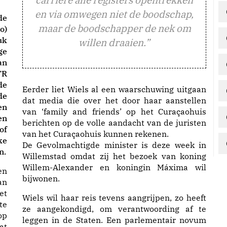
en via omwegen niet de boodschap,
de
maar de boodschapper de nek om
o)
uk
willen draaien.”
ge
an
TR
de
Eerder liet Wiels al een waarschuwing uitgaan
de
dat media die over het door haar aanstellen
en
van ‘family and friends’ op het Curaçaohuis
en
berichten op de volle aandacht van de juristen
of
van het Curaçaohuis kunnen rekenen.
ke
De Gevolmachtigde minister is deze week in
n.
Willemstad omdat zij het bezoek van koning
Willem-Alexander en koningin Máxima wil
en
bijwonen.
an
et
Wiels wil haar reis tevens aangrijpen, zo heeft
te
ze aangekondigd, om verantwoording af te
op
leggen in de Staten. Een parlementair novum
at