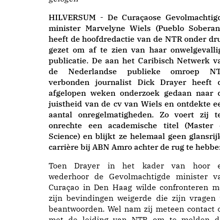
HILVERSUM - De Curaçaose Gevolmachtig
minister Marvelyne Wiels (Pueblo Soberan
heeft de hoofdredactie van de NTR onder dr
gezet om af te zien van haar onwelgevalli
publicatie. De aan het Caribisch Netwerk v
de Nederlandse publieke omroep N
verbonden journalist Dick Drayer heeft 
afgelopen weken onderzoek gedaan naar 
juistheid van de cv van Wiels en ontdekte e
aantal onregelmatigheden. Zo voert zij t
onrechte een academische titel (Master 
Science) en blijkt ze helemaal geen glansrij
carrière bij ABN Amro achter de rug te hebbe
Toen Drayer in het kader van hoor 
wederhoor de Gevolmachtigde minister v
Curaçao in Den Haag wilde confronteren m
zijn bevindingen weigerde die zijn vragen 
beantwoorden. Wel nam zij meteen contact 
met de leiding van NTR om te melden d