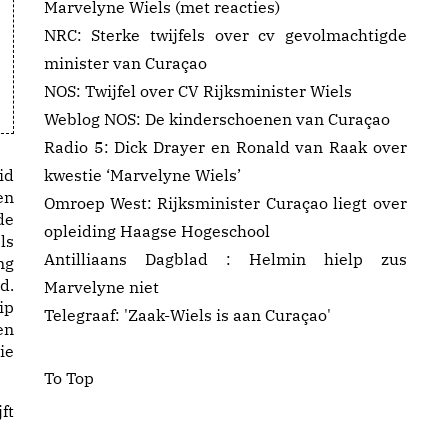
Marvelyne Wiels
(met reacties)
NRC:
Sterke twijfels over cv gevolmachtigde
minister van Curaçao
NOS:
Twijfel over CV Rijksminister Wiels
Weblog NOS:
De kinderschoenen van Curaçao
Radio 5:
Dick Drayer en Ronald van Raak over
id
kwestie ‘Marvelyne Wiels’
en
Omroep West:
Rijksminister Curaçao liegt over
de
opleiding Haagse Hogeschool
ls
Antilliaans Dagblad :
Helmin hielp zus
ng
d.
Marvelyne niet
ip
Telegraaf:
'Zaak-Wiels is aan Curaçao'
en
ie
To Top
ft