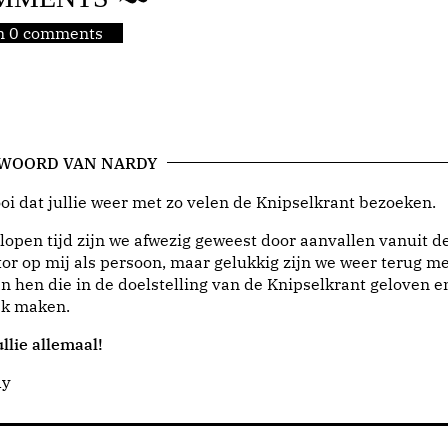
jn 0 comments
 WOORD VAN NARDY
i dat jullie weer met zo velen de Knipselkrant bezoeken.
lopen tijd zijn we afwezig geweest door aanvallen vanuit d
or op mij als persoon, maar gelukkig zijn we weer terug me
n hen die in de doelstelling van de Knipselkrant geloven e
jk maken.
llie allemaal!
dy