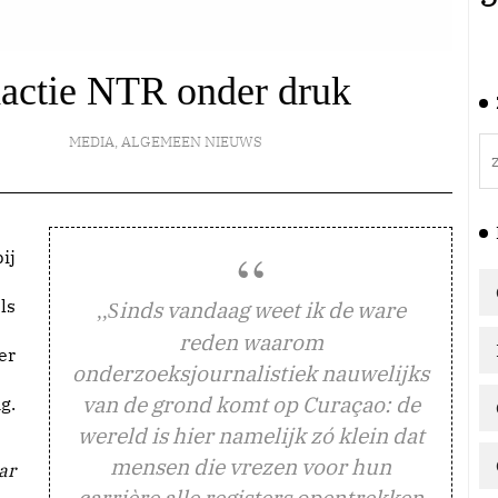
dactie NTR onder druk
MEDIA
,
ALGEMEEN NIEUWS
ls
inds vandaag weet ik de ware
,,S
reden waarom
er
onderzoeksjournalistiek nauwelijks
van de grond komt op Curaçao: de
g.
wereld is hier namelijk zó klein dat
mensen die vrezen voor hun
ar
carrière alle registers opentrekken