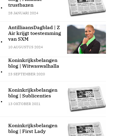
.
trustbazen
28 JANUARI 2024
AntilliaansDagblad | Z
Air krijgt toestemming
.
van SXM
10 AUGUSTUS 2024
Koninkrijksbelangen
blog | Witwaswalhalla
.
23 SEPTEMBER 2020
Koninkrijksbelangen
blog | Sublicenties
.
13 OKTOBER 2021
Koninkrijksbelangen
blog | First Lady
.