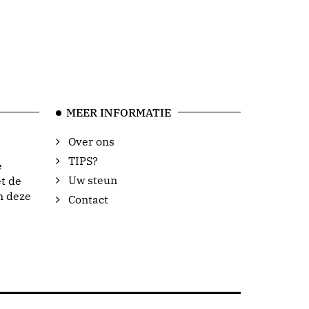
MEER INFORMATIE
Over ons
TIPS?
e
Uw steun
t de
n deze
Contact